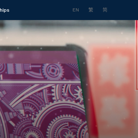
EN
繁
简
hips