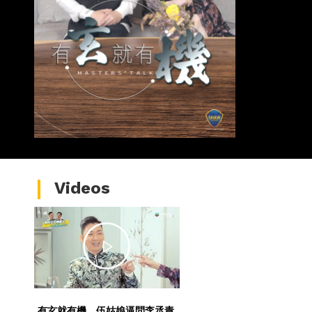
Videos
有玄就有機．伍姑娘逼問李丞責