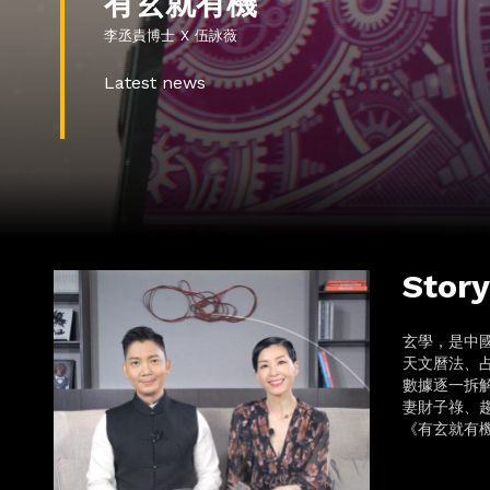
有玄就有機
李丞責博士 X 伍詠薇
Latest news
Story
玄學，是中
天文曆法、
數據逐一拆
妻財子祿、
《有玄就有