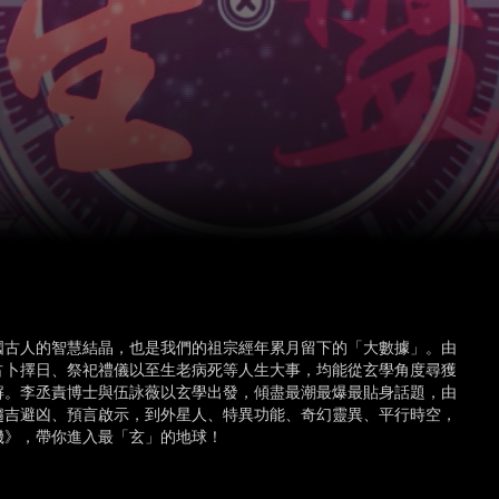
國古人的智慧結晶，也是我們的祖宗經年累月留下的「大數據」。由
占卜擇日、祭祀禮儀以至生老病死等人生大事，均能從玄學角度尋獲
解。李丞責博士與伍詠薇以玄學出發，傾盡最潮最爆最貼身話題，由
趨吉避凶、預言啟示，到外星人、特異功能、奇幻靈異、平行時空，
機》，帶你進入最「玄」的地球！