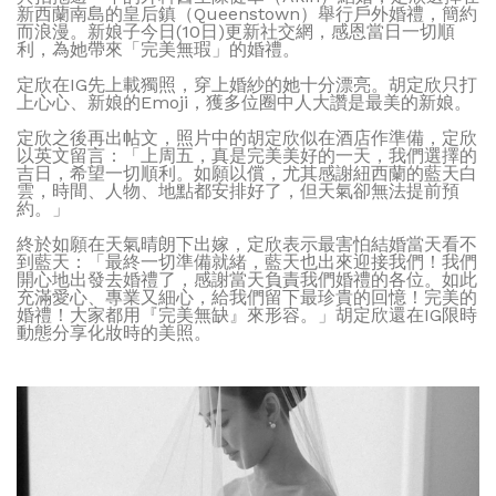
新西蘭南島的皇后鎮（Queenstown）舉行戶外婚禮，簡約
而浪漫。新娘子今日(10日)更新社交網，感恩當日一切順
利，為她帶來「完美無瑕」的婚禮。
定欣在IG先上載獨照，穿上婚紗的她十分漂亮。胡定欣只打
上心心、新娘的Emoji，獲多位圈中人大讚是最美的新娘。
定欣之後再出帖文，照片中的胡定欣似在酒店作準備，定欣
以英文留言：「上周五，真是完美美好的一天，我們選擇的
吉日，希望一切順利。如願以償，尤其感謝紐西蘭的藍天白
雲，時間、人物、地點都安排好了，但天氣卻無法提前預
約。」
終於如願在天氣晴朗下出嫁，定欣表示最害怕結婚當天看不
到藍天：「最終一切準備就緒，藍天也出來迎接我們！我們
開心地出發去婚禮了，感謝當天負責我們婚禮的各位。如此
充滿愛心、專業又細心，給我們留下最珍貴的回憶！完美的
婚禮！大家都用『完美無缺』來形容。」胡定欣還在IG限時
動態分享化妝時的美照。