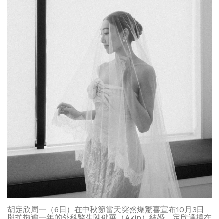
胡定欣周一（6日）在中秋節當天突然爆驚喜宣布10月3日
與拍拖逾一年的外科醫生陳健華（Akin）結婚，定欣選擇在