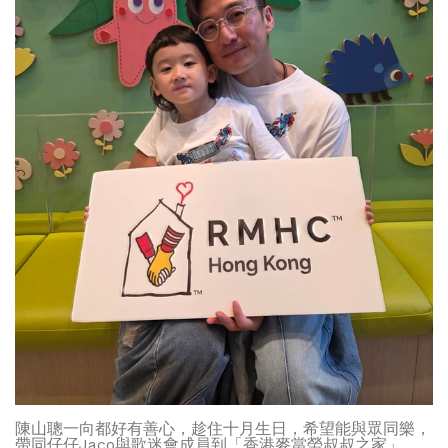
陳山聰一向都好有善心，趁住十月生日，希望能與眾同樂，
帶同仔仔Jaco與歌迷會成員到「香港麥當勞叔叔之家」，