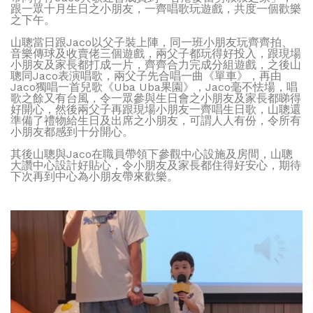
跟一眾十月生日之小朋友，一齊唱歌玩遊戲，共度一個歡樂
之下午。
山聰當日跟Jaco以父子裝上陣，同一班小朋友玩齊齊拍、
音樂傳球及收賣佬三個遊戲，兩父子都玩得好投入，跟現場
小朋友及家長都打成一片，齊齊合力完成分組遊戲，之後山
聰同Jaco表演唱歌，兩父子先合唱一曲《單車》，再由
Jaco獨唱一首兒歌《Uba Uba果園》，Jaco毫不怯場，唱
歌之餘又有台風，令一眾參與生日會之小朋友及家長都睇得
好開心，然後兩父子再跟現場小朋友一齊唱生日歌，山聰還
準備了禮物給生日及出席之小朋友，可謂人人有份，令所有
小朋友都感到十分開心。
其後山聰與Jaco在職員帶領下參觀中心設施及房間，山聰
大讚中心設計好貼心，令小朋友及家長都住得好安心，期待
下次再到中心為小朋友帶來歡樂。