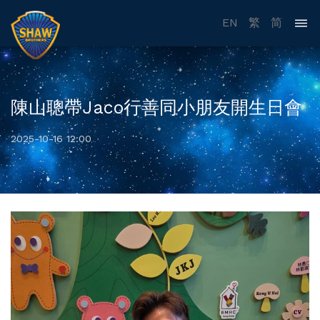
EN
繁
简
陳山聰帶Jaco行善同小朋友開生日會
2025-10-16 12:00