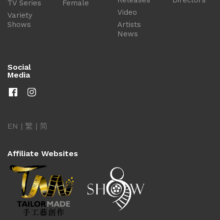
Releases
Directors
TV Series
Female
Video
Variety
Shows
Artists
News
Social
Media
EN
|
繁
|
简
Affiliate Websites