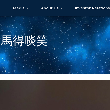
Media
About Us
Investor Relations
駙馬得啖笑