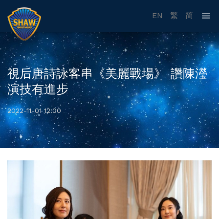
EN
繁
简
視后唐詩詠客串《美麗戰場》 讚陳瀅
演技有進步
2022-11-01 12:00