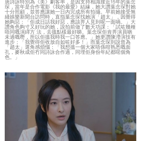
唐詩詠特別為《美》劇客串，是因支持相識接近15年的葉念
琛，當年是合作電影《我的最愛》結緣，她大讚葉念琛對她
十分照顧，並答應讓她一日內完成所有拍攝。早前她接受無
綫娛樂新聞台訪問時，直指葉念琛找她演「趙太」，因覺得
她夠惡：「佢成日話我好惡，應該畀人見到呢一面喎。」大
讚角色夠寸又好玩的她，說拍前做了數天功課：「試咗幾種
唔同嘅演繹方 法，去搵點樣最好睇。葉念琛佢肯畀演員啲
未過嘅嘢，所以佢搵我時我一口答應。」她更讚陳瀅演技有
進步：「我覺得佢收放自如咗好多！」而葉念琛則說曾為
「趙太」選角感煩惱：「我想搵一個大家唔係咁熟悉嘅面
孔，麥秋成佢冇同詩詠合作過，同埋佢身份年紀都啱個角
色。」