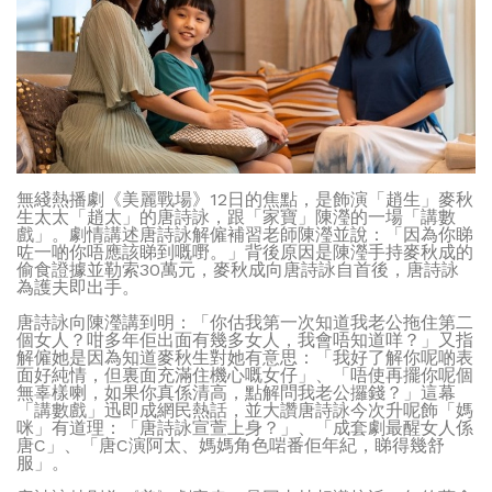
無綫熱播劇《美麗戰場》12日的焦點，是飾演「趙生」麥秋
生太太「趙太」的唐詩詠，跟「家寶」陳瀅的一場「講數
戲」。劇情講述唐詩詠解僱補習老師陳瀅並說：「因為你睇
咗一啲你唔應該睇到嘅嘢。」背後原因是陳瀅手持麥秋成的
偷食證據並勒索30萬元，麥秋成向唐詩詠自首後，唐詩詠
為護夫即出手。
唐詩詠向陳瀅講到明：「你估我第一次知道我老公拖住第二
個女人？咁多年佢出面有幾多女人，我會唔知道咩？」又指
解僱她是因為知道麥秋生對她有意思：「我好了解你呢啲表
面好純情，但裏面充滿住機心嘅女仔」、「唔使再擺你呢個
無辜樣喇，如果你真係清高，點解問我老公攞錢？」這幕
「講數戲」迅即成網民熱話，並大讚唐詩詠今次升呢飾「媽
咪」有道理：「唐詩詠宣萱上身？」、「成套劇最醒女人係
唐C」、「唐C演阿太、媽媽角色啱番佢年紀，睇得幾舒
服」。