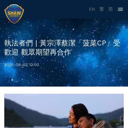
EN
繁
简
執法者們 | 黃宗澤蔡潔「菠菜CP」受
歡迎 觀眾期望再合作
2025-06-02 12:00