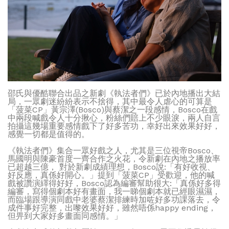
邵氏與優酷聯合出品之新劇《執法者們》已於內地播出大結
局，一眾劇迷紛紛表示不捨得，其中最令人虐心的可算是
「菠菜CP」黃宗澤(Bosco)與蔡潔之一段感情，Bosco在戲
中兩段喊戲令人十分揪心，粉絲們賠上不少眼淚，兩人自言
拍攝這幾場重要感情戲下了好多苦功，幸好出來效果好好，
感覺一切都是值得的。
《執法者們》集合一眾好戲之人，尤其是三位視帝Bosco、
馬國明與陳豪首度一齊合作之火花，令新劇在內地之播放率
已超越三億， 對於新劇成績理想，Bosco說:「有好收視、
好反應，真係好開心。」提到「菠菜CP」受歡迎，他的喊
戲被讚演繹得好好，Bosco認為編審幫助很大:「真係好多得
編審，寫得個劇本好有畫面，我一睇個劇本就已經眼濕濕，
而臨場跟導演同戲中老婆蔡潔排練時加咗好多功課落去，令
成件事好完整，出嚟效果好好，雖然唔係happy ending，
但畀到大家好多畫面同感情。」