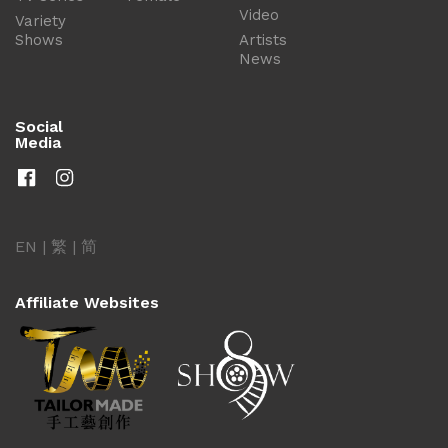
Video
Variety
Shows
Artists
News
Social
Media
EN
|
繁
|
简
Affiliate Websites