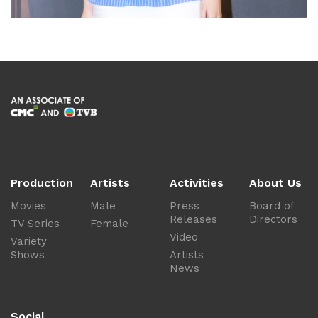
Production
Artists
Activities
About Us
Movies
Male
Press
Board of
Releases
Directors
TV Series
Female
Video
Variety
Shows
Artists
News
Social