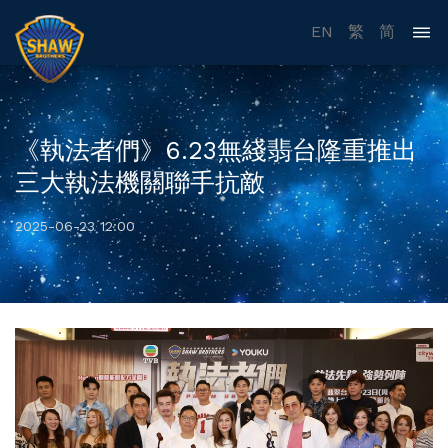
EN
繁
简
《執法者們》6.23無綫翡台隆重推出
三大執法機關聯手抗敵
2025-06-23 12:00