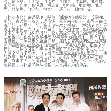
溢、劉佩玥、丁子朗、何依婷、李爾晨、翟威廉、陳星妤、
張國強、康華、黎澤恩、潘志文、鄭衍峰、劉頌鵬、陳若
思、林敬剛、何泳芍、徐文浩、馮子亮、陳力行等。
《執法者們》由樂易玲、關旭、謝穎擔任總監製，黃國強、
張龍、肖兵擔任監製，譚廣源、呂冠南任編審，翡翠台由今
晚開始，逢星期一至五晚上 8時30分播映。《執法者們》展
現了警廉律三大執法部門合作，以不同使命、但同樣的正義
之軀與黑暗勢力殊死搏鬥。警方高級督察周俊傑(黃宗澤飾)
在追查犯罪集團首腦戴祖福(林嘉華飾)的過程中，經歷了摯
愛犧牲、同僚背叛的重重打擊。廉政公署高級調查主任高浩
然(馬國明飾)在追查內鬼的過程中，不斷在親情、正義之間
掙扎，而律政司副刑事檢控專員劉宇凡(陳豪飾)則在法理與
人情之間尋求平衡。執法者們在迷霧重重的權力遊戲中，抽
絲剝繭，最終將罪惡繩之以法。該劇以緊張刺激的敘事節
奏，刻畫了人性的複雜與鬥爭的殘酷，彰顯了公平正義的永
恆價值，並反思了執法過程中人性與權力的博弈。