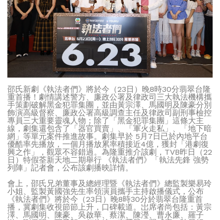
邵氏新劇《執法者們》將於今（23日）晚8時30分翡翠台隆
重首播！劇情講述警方、廉政公署及律政司三大執法機構攜
手策劃破解黑金犯罪集團，並由黃宗澤、馬國明及陳豪分別
飾演高級督察、廉政公署高級調查主任及律政司副刑事檢控
專員三大重要靈魂人物；除了「黑金犯罪集團」這條大主
線，劇集還包含了「器官買賣」、「軍火走私」、「地下暗
網」等單元案件推進故事。劇集早於 5月7日已於內地平台
優酷率先播放，一個月播放累率積接近4億，獲封「港劇復
興之作」，觀眾不容錯過。為隆重推介該劇，TVB昨日（22
日）特假荃新天地二期舉行 《執法者們》「執法先鋒 強勢
列陣」記者會，公布該劇播映詳情。
會上，邵氏兄弟董事及總經理暨《執法者們》總監製樂易玲
小姐、監製黃國強先生率領演員攜手主持啟播儀式，公布
《執法者們》將於今（23日）晚8時30分於翡翠台隆重首
播，冀劇集收視節節上升，口碑載道。岀席者尚包括：黃宗
澤、馬國明、陳豪、吳啟華、蔡潔、陳瀅、曹永廉、羅子