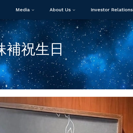
Media
About Us
Investor Relations
妹補祝生日