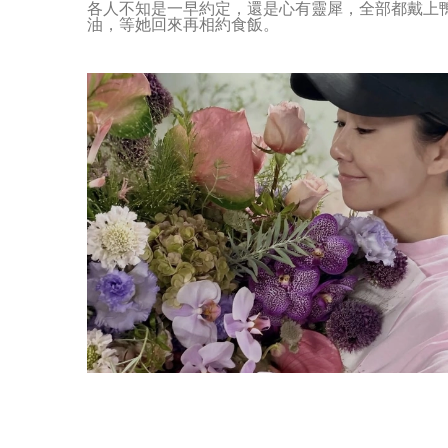
各人不知是一早約定，還是心有靈犀，全部都戴上
油，等她回來再相約食飯。