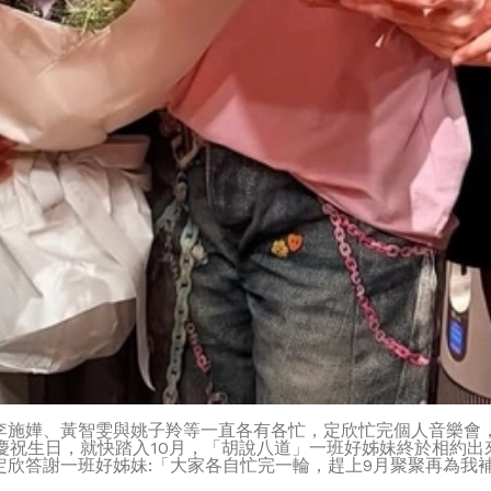
李施嬅、黃智雯與姚子羚等一直各有各忙，定欣忙完個人音樂會
慶祝生日，就快踏入10月，「胡說八道」一班好姊妹終於相約
一班好姊妹:「大家各自忙完一輪，趕上9月聚聚再為我補祝生日!Th