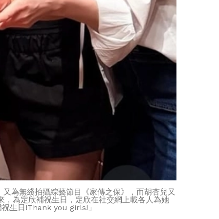
，又為無綫拍攝綜藝節目《家傳之保》，而胡杏兒又
出來，為定欣補祝生日，定欣在社交網上載各人為她
ank you girls!」