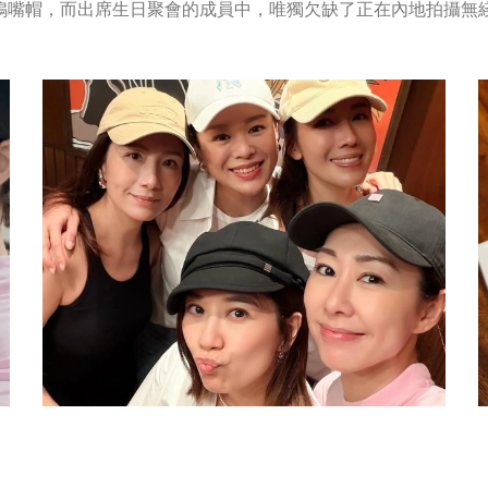
鴨嘴帽，而出席生日聚會的成員中，唯獨欠缺了正在內地拍攝無