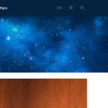
EN
繁
简
hips