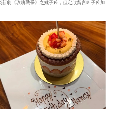
綫新劇《玫瑰戰爭》之姚子羚，但定欣留言叫子羚加