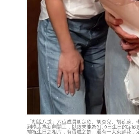
「胡說八道」六位成員胡定欣、胡杏兒、胡蓓蔚、
到橫店為新劇開工，以致未能為9月9日生日的定欣
補祝生日之相片，有蛋糕之餘，還有一大束鮮花，定欣答謝