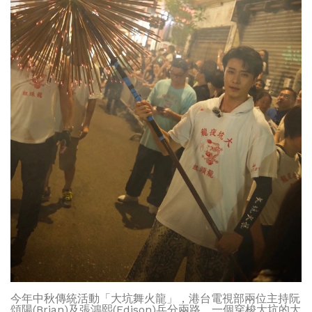
今年中秋傳統活動「大坑舞火龍」，港台電視部兩位主持阮
頌陽(Brian)及張鴻熙(Edison)兵分兩路，一個穿梭大坑的大