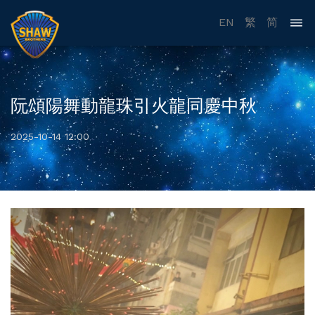
EN
繁
简
阮頌陽舞動龍珠引火龍同慶中秋
2025-10-14 12:00