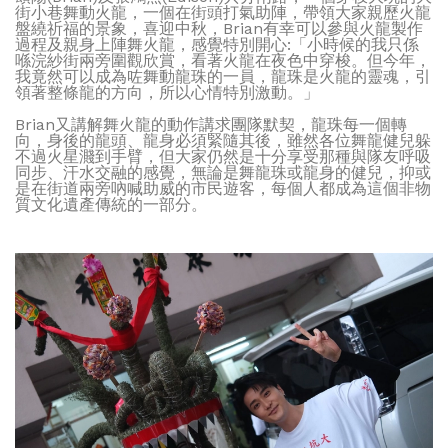
街小巷舞動火龍，一個在街頭打氣助陣，帶領大家親歷火龍
盤繞祈福的景象，喜迎中秋，Brian有幸可以參與火龍製作
過程及親身上陣舞火龍，感覺特別開心:「小時候的我只係
喺浣紗街兩旁圍觀欣賞，看著火龍在夜色中穿梭。但今年，
我竟然可以成為咗舞動龍珠的一員，龍珠是火龍的靈魂，引
領著整條龍的方向，所以心情特別激動。」
Brian又講解舞火龍的動作講求團隊默契，龍珠每一個轉
向，身後的龍頭、龍身必須緊隨其後，雖然各位舞龍健兒躲
不過火星濺到手臂，但大家仍然是十分享受那種與隊友呼吸
同步、汗水交融的感覺，無論是舞龍珠或龍身的健兒，抑或
是在街道兩旁吶喊助威的市民遊客，每個人都成為這個非物
質文化遺產傳統的一部分。