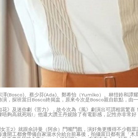
Bosco)、蔡少芬(Ada)、鄭希怡（Yumiko）、林愷鈴和
演，探班當日Bosco終揭盅，原來今次是Bosco親自欽點，
花》及迷你劇《苦力》，故今次為《風》劇演出可謂相當驚喜！B
嚟唔夠高就死啦!」他還大讚王丹妮除了有電影感，記性亦非常好
《新聞女王2》就跟佘詩曼（阿佘）鬥嘴鬥戲，演奸角更獲得不少觀
每逢開工都會帶備自家湯水分給台前幕後，拍攝當日都有派「木瓜