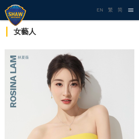
EN
繁
简
女藝人
ROSINA LAM
林夏薇