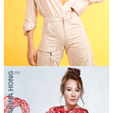
AKINA HONG
康華