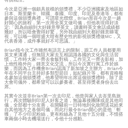
今次是亞洲一個頗具規模的頒獎禮，不少亞洲國家及地區如
日本、斯里蘭卡、韓國、泰國、印度、印尼及香港等，都有
參與這個頒獎典禮，可謂星光熠熠，Brian形容今次是一趟
好開心的旅程，第一次用全英文做司儀，但他表現得好淡
定:「因為由細到大好鍾意學英文，讀書時英文會話成績都
幾好，所以唔會覺得好驚，另外我由細到大都好鍾意睇電
視，可以喺一個咁盛大咁有歷史性的影視頒獎禮做MC，又
代表香港，成件事就好不可思議。」
Brian指今次工作雖然有語言上的限制，跟工作人員都要用
英文來溝通，但無阻大家去互相認識各國的文化與生活習
慣，工作時大家一齊去食飯對稿，工作完又一齊去影相，加
上他性格外向，鍾意文化交流，所以今次實行寓工作於娛
樂，而因為工作機會Brian認識了新加坡之主辦方，Brian今
年在不同平台主持好多類型節目，如紀錄片等，都有資格報
名參加這個頒獎禮，他希望明年出席這個頒獎禮時，除了是
大會司儀外，都希望可以以參賽者、甚至得獎者身份去出
席。
其實今次並非Brian第一次去印尼，他曾與家人去峇里島旅
行，再次體驗到印尼人好客之道，無論幕後團隊或是其他司
儀，全部都十分友善，在開騷前一日特地到化妝間送花給來
自其他地方之各個司儀，而此行最令Brian開心的是他「斬
獲」了不少印尼粉絲，更有粉絲為了見他十五分鐘，不惜搭
車兩個小時去機場送行，令他十分感動。