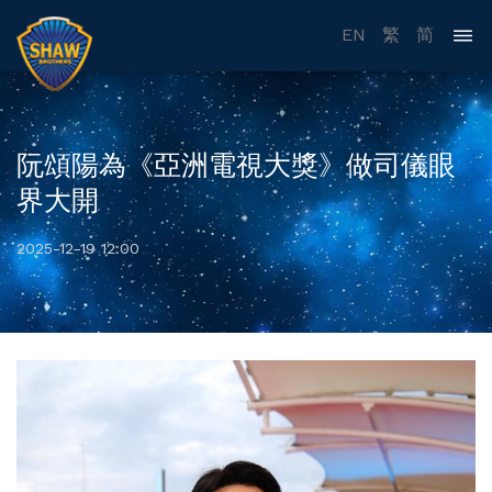
EN
繁
简
阮頌陽為《亞洲電視大獎》做司儀眼
界大開
2025-12-19 12:00