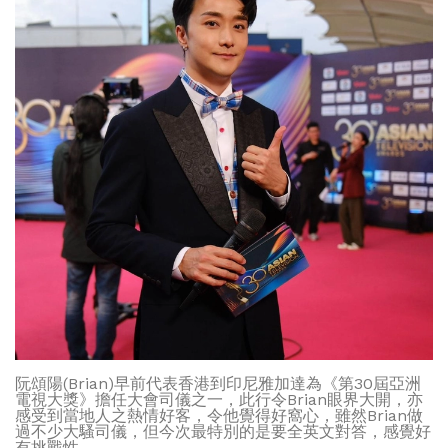
阮頌陽(Brian)早前代表香港到印尼雅加達為《第30屆亞洲
電視大獎》擔任大會司儀之一，此行令Brian眼界大開，亦
感受到當地人之熱情好客，令他覺得好窩心，雖然Brian做
過不少大騷司儀，但今次最特別的是要全英文對答，感覺好
有挑戰性。