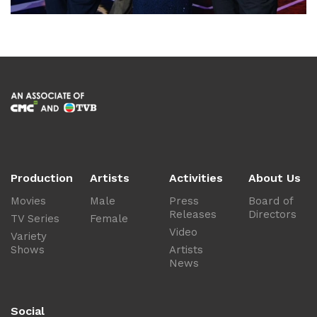
Production
Artists
Activities
About Us
Movies
Male
Press
Board of
Releases
Directors
TV Series
Female
Video
Variety
Shows
Artists
News
Social