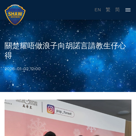
EN
繁
简
關楚耀唔做浪子向胡諾言請教生仔心
得
2026-01-02 12:00