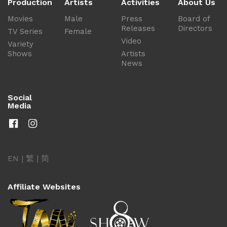
Production
Artists
Activities
About Us
Movies
Male
Press
Board of
Releases
Directors
TV Series
Female
Video
Variety
Shows
Artists
News
Social
Media
EN
|
繁
|
简
Affiliate Websites