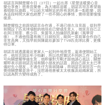
胡諾言與關楚耀今日（27日）一起出席《星聲送暖愛心音
樂分享會》慈善音樂會，為大埔區送暖，胡諾言坦言希望藉
着唱歌玩遊戲，可以給大埔附近的所有居民多一點歡樂，因
為這段時間大家也經歷了一些不開心的事情，覺得需要慢慢
復原。
關楚耀指之前跟胡諾言合作過，不過已很久沒見面，提到早
前開設了匹克球場館的他現在已變成生意人，他笑言自己正
在與汪明荃、蔡少芬、朱茵等人拍攝邵氏新劇《風華背
後》，不過他指還有兩三日就拍完，能與一眾前輩合作自己
非常高興，又指早前與陳庭欣參加了TVB匹克球比賽，更獲
得亞軍。
胡諾言就透露最近更家人一起到外地滑雪，返港便開始工
作，他坦言因近年少拍劇，所以也想嘗試不同的工作，提到
可向關楚耀學做生意，他即爆對方剛才跟他講心底話，關楚
耀即表示跟胡諾言傾有關小朋友的話題，因自己跟太太已準
備好生小朋友，不過生仔方面就隨緣，而胡諾言就坦言一向
覺得關楚耀是浪子，沒想過他會被太太收服及組織家庭，所
以認為對方變得成熟了。