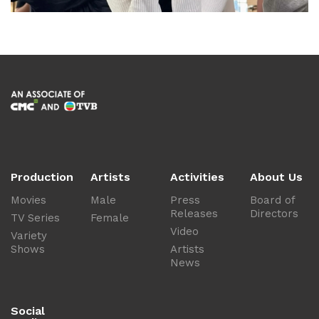
Production
Artists
Activities
About Us
Movies
Male
Press
Board of
Releases
Directors
TV Series
Female
Video
Variety
Shows
Artists
News
Social