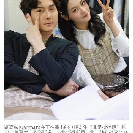
關嘉敏(Carman)在正在播出的無綫劇集《非常檢控觀》其
中一個單元「殺戮試場」中飾演姚舒琴一角，她在社交平台