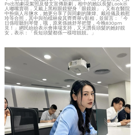
Po出拍劇花絮照及發文宣傳新劇，相中的她以長髮Look示
人嘟嘴賣萌，又戴上黑框眼鏡變身「眼鏡娘」，又有在醫院
中扮病人吊鹽水，她更分享了與同劇的陳煒、戴祖儀及賴慰
玲等合照，其中與拍檔林俊其齊齊舉V影相，並留言：「今
日係咁聽到琴聲，哦，原來係姚舒琴把聲，今晚830pm
見！」網民紛紛表示會捧場支持，又大讚長頭髮的她好靚
女，表示：「長短頭髮都係一樣咁靚靚。」