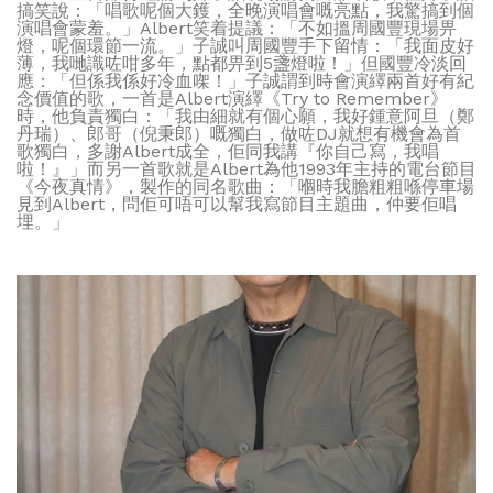
搞笑說：「唱歌呢個大鑊，全晚演唱會嘅亮點，我驚搞到個
演唱會蒙羞。」Albert笑着提議：「不如搵周國豐現場畀
燈，呢個環節一流。」子誠叫周國豐手下留情：「我面皮好
薄，我哋識咗咁多年，點都畀到5盞燈啦！」但國豐冷淡回
應：「但係我係好冷血㗎！」子誠謂到時會演繹兩首好有紀
念價值的歌，一首是Albert演繹《Try to Remember》
時，他負責獨白：「我由細就有個心願，我好鍾意阿旦（鄭
丹瑞）、郎哥（倪秉郎）嘅獨白，做咗DJ就想有機會為首
歌獨白，多謝Albert成全，佢同我講『你自己寫，我唱
啦！』」而另一首歌就是Albert為他1993年主持的電台節目
《今夜真情》，製作的同名歌曲：「嗰時我膽粗粗喺停車場
見到Albert，問佢可唔可以幫我寫節目主題曲，仲要佢唱
埋。」