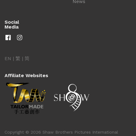
News
Social
Media
EN
|
繁
|
简
Affiliate Websites
Copyright © 2026 Shaw Brothers Pictures International