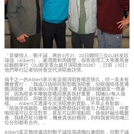
「音樂情人」鄭子誠，將於3月21、22日聯同三位DJ好友區
瑞強（Albert）、麥潤壽和周國豐，假香港理工大學賽馬會
綜藝館舉行《DJ殿堂電台歲月演唱會2026》，日前（3日）
他們舉行記者招待會交代演唱會詳情。
搞手之一的Albert表示有這個演唱會構思很久，但一直未有
機會實行：「我成日搞唔同類型嘅演唱會，但呢個唔係普通
嘅演唱會，召集啲DJ同事之餘，希望邀請到啲聽眾一齊參
與，因為咁多年嚟聽眾嘅回應真係好重要，我哋DJ每人做
幾個鐘節目，同聽眾交流建立嘅感情，就好似老朋友一
樣。」Albert又透露今次演唱會的賣點，不單止有歌聽：
「唔係淨係聽歌，聽佢哋講嘢都係好有吸引力嘅節目，仲要
喺現場可以交流對答，甚至可以即場點唱，係個好融洽嘅聚
會，我構思咗10幾年，機會真係好難得，到時我會同佢哋三
位分別都有合作。」
Albert直言難得邀請到鄭子誠現場講獨白兼唱歌，但鄭子誠