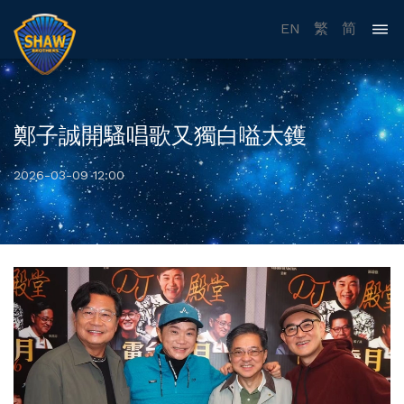
EN
繁
简
鄭子誠開騷唱歌又獨白嗌大鑊
2026-03-09 12:00