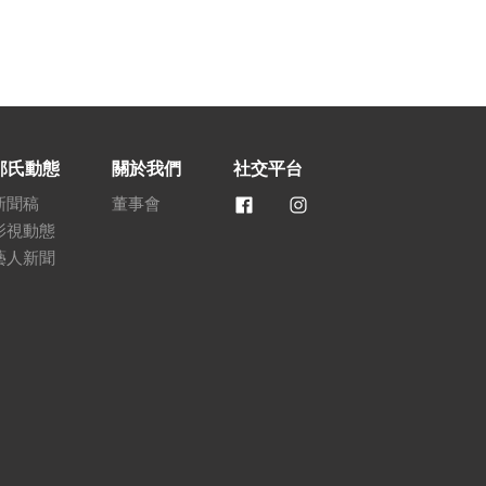
邵氏動態
關於我們
社交平台
新聞稿
董事會
影視動態
藝人新聞