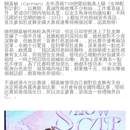
關嘉敏（Carman）去年憑藉TVB戀愛綜藝真人騷《女神配
對計劃》，以爽朗、真誠性格收獲不少粉絲，工作量直線上
升，更成功打開內地知名度，以女主角身份拍攝短劇，不時
活躍於社交網的她今（20日）上載短片向粉絲宣布喜訊，
首次參加肚皮舞全國大賽就連奪得兩個冠軍，認真勁呀!
雖然關嘉敏性格較為男仔頭，但近日却突然迷上了肚皮舞，
苦練了一個半月後，就膽粗粗到深圳出賽，雖然面對不少資
深舞者，但她竟然「盲拳打死老師傅」，於比賽中連奪兩項
冠軍，令她十分驚喜，提到學習肚皮舞，原來過程一點也不
容易，她透露：「我試過同老師排舞時，老師啲甫士超性感
兼有女人味，而我望住全身鏡，發現自己啲動作好似健美小
姐咁，一時之間忍唔住就喊咗出嚟!」再加上原來舞衣一點
也不便宜，為了比賽時更加突出，她都不惜功本:「今次我
呢身白色造型，就算喺內地訂製，都要幾千元，但著出嚟個
個都話靚，都算物有所值啦!」
不過經過今次比賽後，關嘉敏發現自己都對肚皮舞有天份，
決定再接再厲再參加比賽:「8月會有個全國性嘅比賽，咁啱
比賽前後係我生日，所以決定參賽，當係送一份禮物畀自
己。」