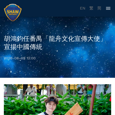
EN
繁
简
胡鴻鈞任番禺「龍舟文化宣傳大使」
宣揚中國傳統
2026-06-09 12:00