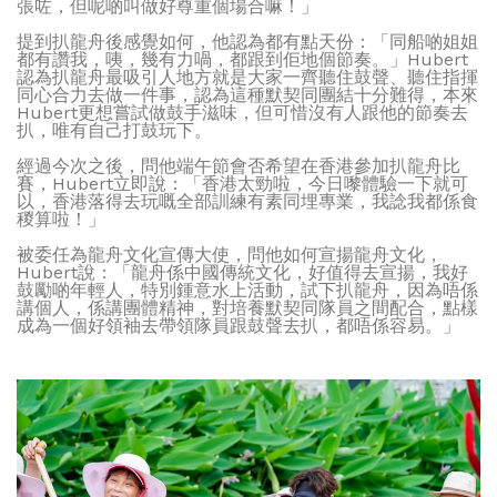
張咗，但呢啲叫做好尊重個場合嘛！」
提到扒龍舟後感覺如何，他認為都有點天份：「同船啲姐姐
都有讚我，咦，幾有力喎，都跟到佢地個節奏。」Hubert
認為扒龍舟最吸引人地方就是大家一齊聽住鼓聲、聽住指揮
同心合力去做一件事，認為這種默契同團結十分難得，本來
Hubert更想嘗試做鼓手滋味，但可惜沒有人跟他的節奏去
扒，唯有自己打鼓玩下。
經過今次之後，問他端午節會否希望在香港參加扒龍舟比
賽，Hubert立即說：「香港太勁啦，今日嚟體驗一下就可
以，香港落得去
玩嘅全部訓練有素同埋專業，我諗我都係食
稯算啦！」
被委任為龍舟文化宣傳大使，問他如何宣揚龍舟文化，
Hubert說：「龍舟係中國傳統文化，好值得去宣揚，我好
鼓勵啲年輕人，特別鍾意水上活動，試下扒龍舟，因為唔係
講個人，係講團體精神，對培養默契同隊員之間配合，點樣
成為一個好領袖去帶領隊員跟鼓聲去扒，都唔係容易。」