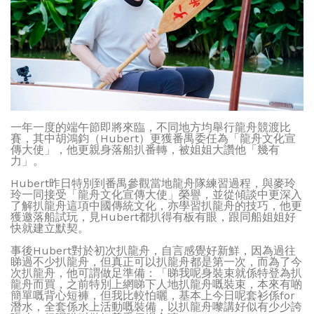
一年一度的端午節即將來臨，不同地方均舉行龍舟競渡比
賽，其中胡鴻鈞（Hubert）更獲番禺委任為「龍舟文化宣
傳大使」，他更親身落船扒番轉，被姐姐大讚他「幾有
力」。
Hubert昨日特別到番禺參觀當地龍舟隊練習過程，與麥玲
玲一同接受「龍舟文化宣傳大使」榮譽，並從傾談中更深入
了解扒龍舟這項中國傳統文化，亦學習扒龍舟的技巧，他更
獲邀落船試玩，見Hubert都扒得有板有眼，跟同船姐姐好
快就建立默契。
事後Hubert對於初次扒龍舟，自言感覺好新鮮，因為過往
睇過不少扒龍舟，但真正可以扒龍舟都是第一次，而為了今
次扒龍舟，他可謂做足準備：「睇我呢身裝束就係特登為扒
龍舟而買，之前特別上網睇下人地扒龍舟嘅裝束，本來有啲
簡單嘅背心短褲，但我比較怕曬，基本上今日呢套衫係for
潛水，全套係水上活動嘅裝備，以扒龍舟嚟講好似有少少誇