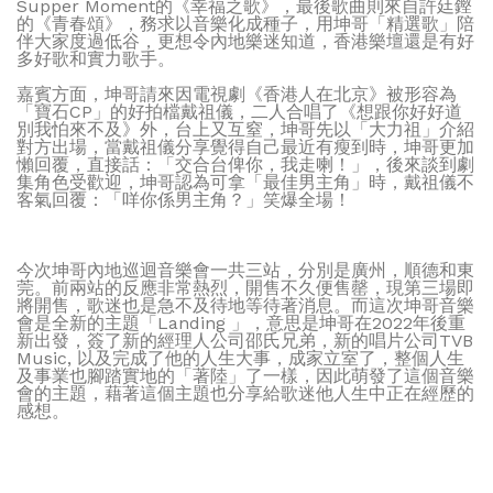
Supper Moment的《幸福之歌》，最後歌曲則來自許廷鏗
的《青春頌》，務求以音樂化成種子，用坤哥「精選歌」陪
伴大家度過低谷，更想令內地樂迷知道，香港樂壇還是有好
多好歌和實力歌手。
嘉賓方面，坤哥請來因電視劇《香港人在北京》被形容為
「寶石CP」的好拍檔戴祖儀，二人合唱了《想跟你好好道
別我怕來不及》外，台上又互窒，坤哥先以「大力祖」介紹
對方出場，當戴祖儀分享覺得自己最近有瘦到時，坤哥更加
懶回覆，直接話：「交合台俾你，我走喇！」，後來談到劇
集角色受歡迎，坤哥認為可拿「最佳男主角」時，戴祖儀不
客氣回覆：「咩你係男主角？」笑爆全場！
今次坤哥內地巡迴音樂會一共三站，分別是廣州，順德和東
莞。前兩站的反應非常熱烈，開售不久便售罄，現第三場即
將開售，歌迷也是急不及待地等待著消息。而這次坤哥音樂
會是全新的主題「Landing 」，意思是坤哥在2022年後重
新出發，簽了新的經理人公司邵氏兄弟，新的唱片公司TVB
Music, 以及完成了他的人生大事，成家立室了，整個人生
及事業也腳踏實地的「著陸」了一樣，因此萌發了這個音樂
會的主題，藉著這個主題也分享給歌迷他人生中正在經歷的
感想。