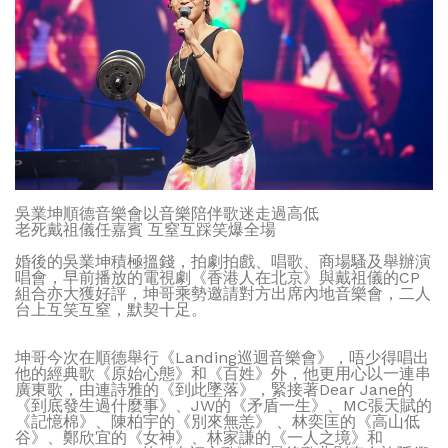
吳業坤順德音樂會以音樂陪伴歌迷走過高低
老死戴祖儀任嘉賓 互窒互踩笑爆全場
婚後的吳業坤積極搵錢，拍劇拍戲、唱歌、商場騷及舉辦演
唱會，早前播放的電視劇《香港人在北京》與戴祖儀的CP
組合亦大獲好評，坤哥乘勢邀請對方出席內地音樂會，二人
台上互笑互窒，默契十足。
坤哥今次在順德舉行《Landing巡迴音樂會》，唔少得唱出
他的經典歌《原始心態》和《百姓》外，他更用心以一連串
廣東歌，由連詩雅的《到此墜落》，緊接著Dear Jane的
《到底發生過什麼事》、JW的《矛盾一生》、MC張天賦的
《記憶棉》、陳柏宇的《別來無恙》 、林奕匡的《高山低
谷》、鄭欣宜的《女神》、林家謙的《一人之境》和