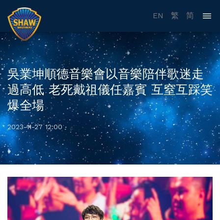
EN
繁
简
吳業坤順德音樂會以音樂陪伴歌迷走
過高低 老死戴祖儀任嘉賓 互窒互踩笑
爆全場
2023-11-27 12:00