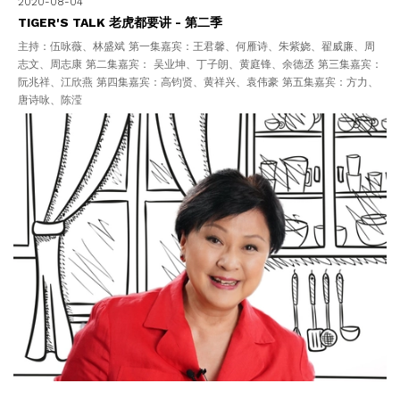
2020-08-04
TIGER'S TALK 老虎都要讲 - 第二季
主持：伍咏薇、林盛斌 第一集嘉宾：王君馨、何雁诗、朱紫娆、翟威廉、周
志文、周志康 第二集嘉宾： 吴业坤、丁子朗、黄庭锋、余德丞 第三集嘉宾：
阮兆祥、江欣燕 第四集嘉宾：高钧贤、黄祥兴、袁伟豪 第五集嘉宾：方力、
唐诗咏、陈滢