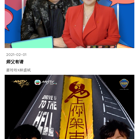
2021-02-01
师父有请
麥玲玲X林盛斌