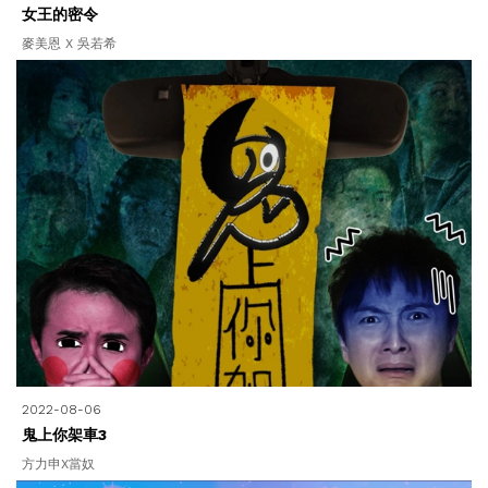
女王的密令
麥美恩 X 吳若希
2022-08-06
鬼上你架車3
方力申X當奴