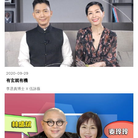
2020-09-29
有玄就有機
李丞責博士 X 伍詠薇