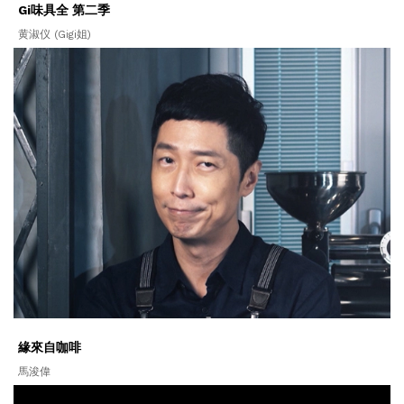
Gi味具全 第二季
黄淑仪 (Gigi姐)
緣來自咖啡
馬浚偉