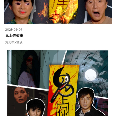
2021-05-07
鬼上你架車
方力申X當奴