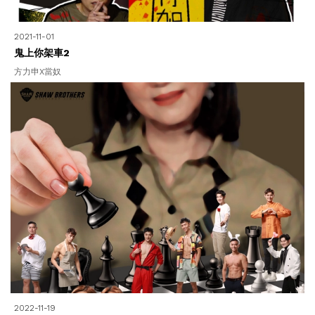
2021-11-01
鬼上你架車2
方力申X當奴
2022-11-19