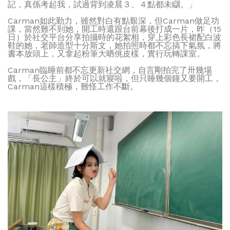
記，真係考起我，試過背到凌晨３、４點都未瞓。」
Carman如此勤力，雖然對白有點艱深，但Carman做足功
課，當然難不到她，開工時還跟台前幕後打成一片，昨（15
日）於社交平台分享拍攝時的花絮相，穿上彩色長裙配白波
鞋的她，老師造型十分斯文，她拍照時都不忘搞下氣氛，將
書本放頭上，又拿起粉筆大晒佻皮樣，實行玩轉課室。
Carman臨睡前都不忘更新社交網，自言剛拍完了卅幾場
戲，「長公主」終於可以就寢啦，但只睡幾個鐘又要開工，
Carman這樣積極，難怪工作不斷。