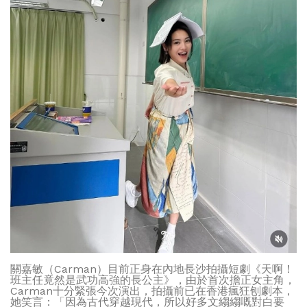
關嘉敏（Carman）目前正身在內地長沙拍攝短劇《天啊！
班主任竟然是武功高強的長公主》，由於首次擔正女主角，
Carman十分緊張今次演出，拍攝前已在香港瘋狂刨劇本，
她笑言：「因為古代穿越現代，所以好多文縐縐嘅對白要