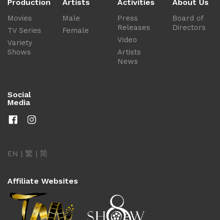
Production
Artists
Activities
About Us
Movies
Male
Press
Board of
Releases
Directors
TV Series
Female
Video
Variety
Shows
Artists
News
Social
Media
EN
|
繁
|
简
Affiliate Websites