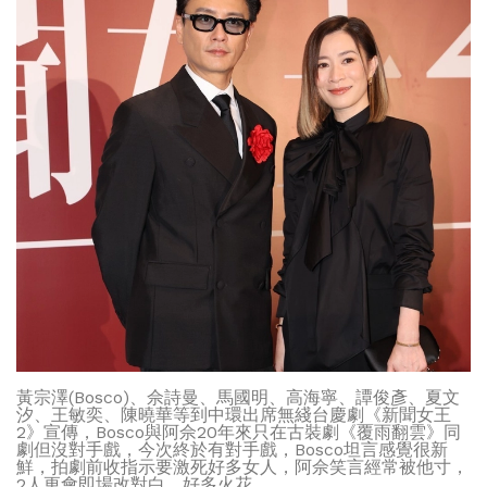
黃宗澤(Bosco)、佘詩曼、馬國明、高海寧、譚俊彥、夏文
汐、王敏奕、陳曉華等到中環出席無綫台慶劇《新聞女王
2》宣傳，Bosco與阿佘20年來只在古裝劇《覆雨翻雲》同
劇但沒對手戲，今次終於有對手戲，Bosco坦言感覺很新
鮮，拍劇前收指示要激死好多女人，阿佘笑言經常被他寸，
2人更會即場改對白，好多火花。