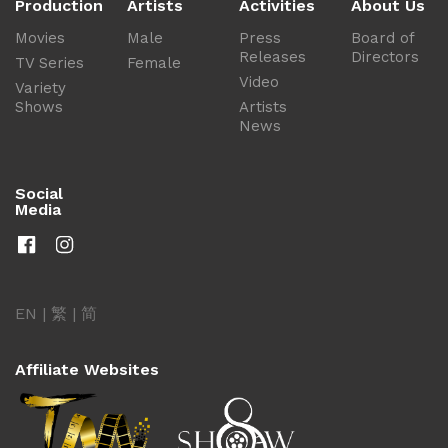
Production
Artists
Activities
About Us
Movies
Male
Press
Board of
Releases
Directors
TV Series
Female
Video
Variety
Shows
Artists
News
Social
Media
EN
|
繁
|
简
Affiliate Websites