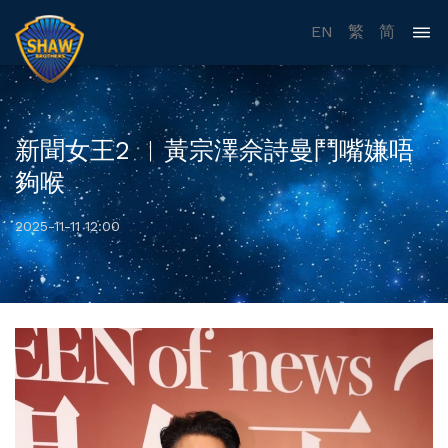
EN
繁
简
新聞女王2 ︳黃宗澤佘詩曼鬥嘴嫌唔
夠喉
2025-11-11 12:00