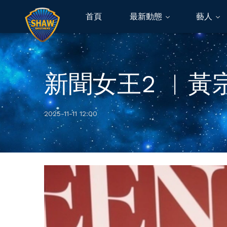
首頁
最新動態
藝人
新聞女王2 ︳
2025-11-11 12:00