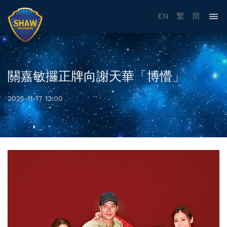
EN
繁
简
關嘉敏攞正牌向謝天華「博懵」
2025-11-17 12:00