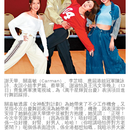
謝天華、關嘉敏（Carman）、李芷晴、應屆港姐冠軍陳詠
詩、友誼小姐李尹嫣、蔡華英、謝淑怡及王汛文等晚上（13
日）齊集將軍澳電視城，為《萬千星輝賀台慶》表演項目進
行舞蹈綵排。
關嘉敏透露《女神配對計劃》為她帶來了不少工作機會，又
笑指今次台慶舞蹈表演為她帶來「博懵」機會，因表演當中
安排了她躺在謝天華懷中並被對方抱腰，她笑謂：「正呀！
今次辛苦謝天華啦！（因為你重？）唔好咁講，我要證明佢
係一位好腰、好腎、好男人，哈哈！（你咁講唔怕畀對方老
婆鬧？）呢個係表面證供，係全港都想知嘅，我暗示畀大家