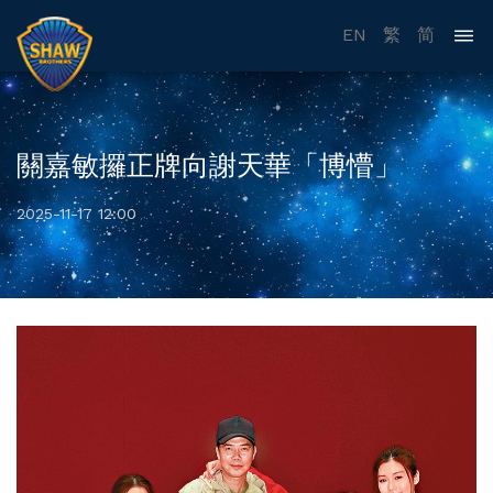
EN
繁
简
關嘉敏攞正牌向謝天華「博懵」
2025-11-17 12:00