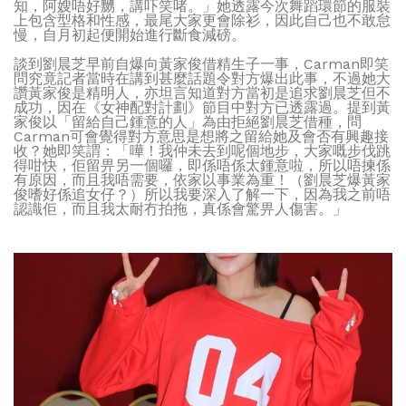
知，阿嫂唔好嬲，講吓笑啫。」她透露今次舞蹈環節的服裝
上包含型格和性感，最尾大家更會除衫，因此自己也不敢怠
慢，自月初起便開始進行斷食減磅。
談到劉晨芝早前自爆向黃家俊借精生子一事，Carman即笑
問究竟記者當時在講到甚麼話題令對方爆出此事，不過她大
讚黃家俊是精明人，亦坦言知道對方當初是追求劉晨芝但不
成功，因在《女神配對計劃》節目中對方已透露過。提到黃
家俊以「留給自己鍾意的人」為由拒絕劉晨芝借種，問
Carman可會覺得對方意思是想將之留給她及會否有興趣接
收？她即笑謂：「嘩！我仲未去到呢個地步，大家嘅步伐跳
得咁快，佢留畀另一個囉，即係唔係太鍾意啦，所以唔揀係
有原因，而且我唔需要，依家以事業為重！（劉晨芝爆黃家
俊嗜好係追女仔？）所以我要深入了解一下，因為我之前唔
認識佢，而且我太耐冇拍拖，真係會驚畀人傷害。」