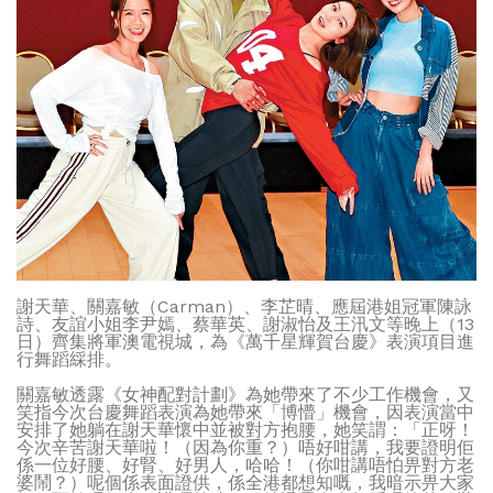
謝天華、關嘉敏（Carman）、李芷晴、應屆港姐冠軍陳詠
詩、友誼小姐李尹嫣、蔡華英、謝淑怡及王汛文等晚上（13
日）齊集將軍澳電視城，為《萬千星輝賀台慶》表演項目進
行舞蹈綵排。
關嘉敏透露《女神配對計劃》為她帶來了不少工作機會，又
笑指今次台慶舞蹈表演為她帶來「博懵」機會，因表演當中
安排了她躺在謝天華懷中並被對方抱腰，她笑謂：「正呀！
今次辛苦謝天華啦！（因為你重？）唔好咁講，我要證明佢
係一位好腰、好腎、好男人，哈哈！（你咁講唔怕畀對方老
婆鬧？）呢個係表面證供，係全港都想知嘅，我暗示畀大家