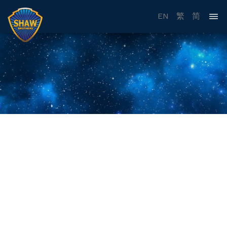
EN
繁
简