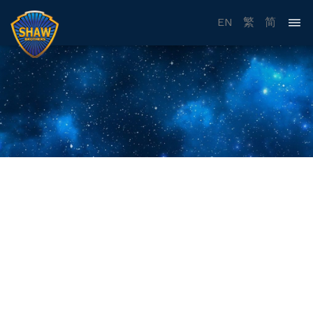
EN
繁
简