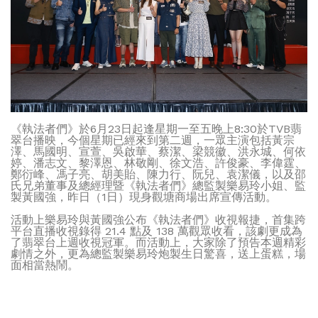
《執法者們》於6月23日起逢星期一至五晚上8:30於TVB翡
翠台播映，今個星期已經來到第二週，一眾主演包括黃宗
澤、馬國明、宣萱、吳啟華、蔡潔、梁競徽、洪永城、何依
婷、潘志文、黎澤恩、林敬剛、徐文浩、許俊豪、李偉霆、
鄭衍峰、馮子亮、胡美貽、陳力行、阮兒、袁潔儀，以及邵
氏兄弟董事及總經理暨《執法者們》總監製樂易玲小姐、監
製黃國強，昨日（1日）現身觀塘商場出席宣傳活動。
活動上樂易玲與黃國強公布《執法者們》收視報捷，首集跨
平台直播收視錄得 21.4 點及 138 萬觀眾收看，該劇更成為
了翡翠台上週收視冠軍。而活動上，大家除了預告本週精彩
劇情之外，更為總監製樂易玲炮製生日驚喜，送上蛋糕，場
面相當熱鬧。