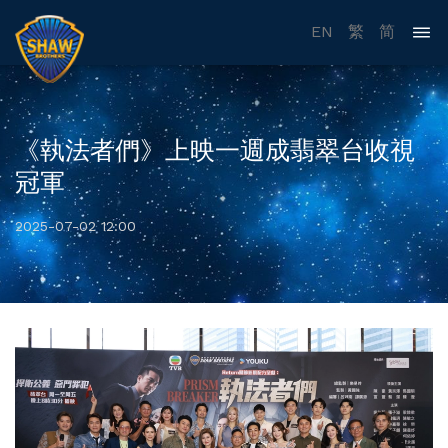
EN
繁
简
《執法者們》上映一週成翡翠台收視
冠軍
2025-07-02 12:00