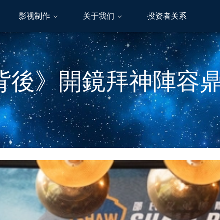
影视制作
关于我们
投资者关系
背後》開鏡拜神陣容