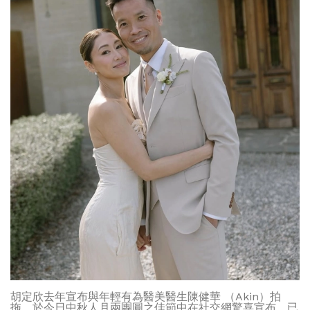
胡定欣去年宣布與年輕有為醫美醫生陳健華 （Akin）拍
拖，於今日中秋人月兩團圓之佳節中在社交網驚喜宣布，已