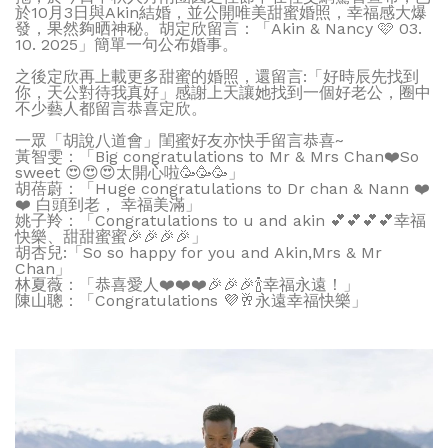
於10月3日與Akin結婚，並公開唯美甜蜜婚照，幸福感大爆
發，果然夠晒神秘。胡定欣留言：「Akin & Nancy 🩷 03.
10. 2025」簡單一句公布婚事。
之後定欣再上載更多甜蜜的婚照，還留言:「好時辰先找到
你，天公對待我真好」感謝上天讓她找到一個好老公，圈中
不少藝人都留言恭喜定欣。
一眾「胡說八道會」閨蜜好友亦快手留言恭喜~
黃智雯：「Big congratulations to Mr & Mrs Chan❤️So
sweet 😍😍😍太開心啦🥳🥳🥳」
胡蓓蔚：「Huge congratulations to Dr chan & Nann ❤️
❤️ 白頭到老， 幸福美滿」
姚子羚：「Congratulations to u and akin 💕💕💕💕幸福
快樂、甜甜蜜蜜🎉🎉🎉🎉」
胡杏兒:「So so happy for you and Akin,Mrs & Mr
Chan」
林夏薇：「恭喜愛人❤️❤️❤️🎉🎉🎉🍾幸福永遠！」
陳山聰：「Congratulations 💜🥂永遠幸福快樂」