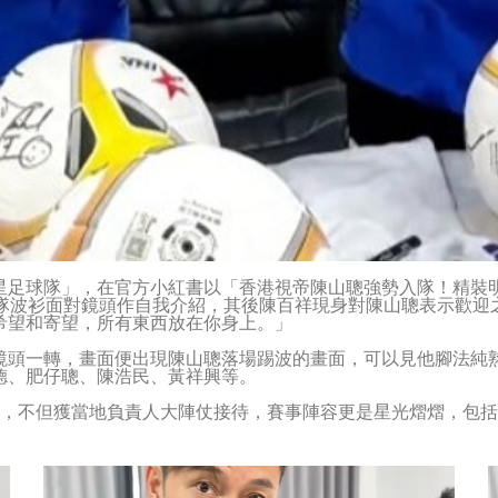
星足球隊」，在官方小紅書以「香港視帝陳山聰強勢入隊！精裝
球隊波衫面對鏡頭作自我介紹，其後陳百祥現身對陳山聰表示歡迎
希望和寄望，所有東西放在你身上。」
鏡頭一轉，畫面便出現陳山聰落場踢波的畫面，可以見他腳法純熟
德、肥仔聰、陳浩民、黃祥興等。
會，不但獲當地負責人大陣仗接待，賽事陣容更是星光熠熠，包