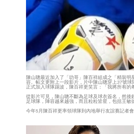
陳山聰最近加入了「叻哥」陳百祥組成之「精裝明
容。帖文更附上一段影片，片中陳山聰穿上37號
正式加入球隊踢波，陳百祥更笑言：「我將所有的
從影片可見，陳山聰不斷為足球及球衣簽名，然後
足球隊，陣容越來越強，而且粒粒皆星，包括王敏
今年5月陳百祥更率領球隊到內地舉行友誼賽記者