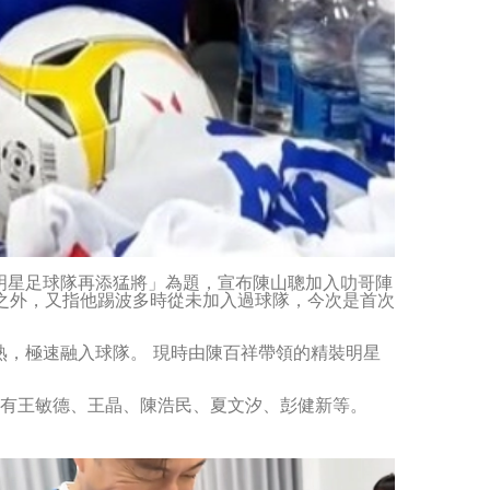
明星足球隊再添猛將」為題，宣布陳山聰加入叻哥陣
之外，又指他踢波多時從未加入過球隊，今次是首次
，極速融入球隊。 現時由陳百祥帶領的精裝明星
括有王敏德、王晶、陳浩民、夏文汐、彭健新等。