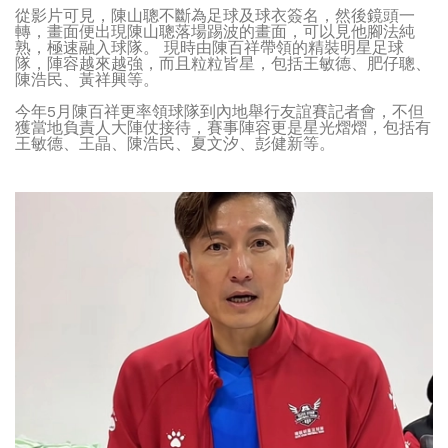
從影片可見，陳山聰不斷為足球及球衣簽名，然後鏡頭一
轉，畫面便出現陳山聰落場踢波的畫面，可以見他腳法純
熟，極速融入球隊。 現時由陳百祥帶領的精裝明星足球
隊，陣容越來越強，而且粒粒皆星，包括王敏德、肥仔聰、
陳浩民、黃祥興等。
今年5月陳百祥更率領球隊到內地舉行友誼賽記者會，不但
獲當地負責人大陣仗接待，賽事陣容更是星光熠熠，包括有
王敏德、王晶、陳浩民、夏文汐、彭健新等。