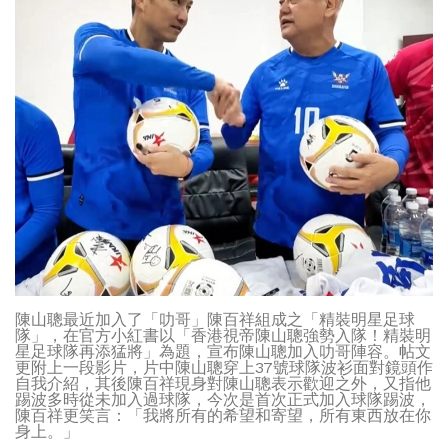
陳山聰最近加入了「叻哥」陳百祥組成之「精裝明星足球
隊」，在官方小紅書以「香港視帝陳山聰強勢入隊！精裝明
星足球隊再添猛將」為題，宣布陳山聰加入叻哥陣容。帖文
更附上一段影片，片中陳山聰穿上37號球隊波衫面對鏡頭作
自我介紹，其後陳百祥現身對陳山聰表示歡迎之外，又指他
踢波多時從未加入過球隊，今次是首次正式加入球隊踢波，
陳百祥更笑言：「我將所有的希望和寄望，所有東西放在你
身上。」