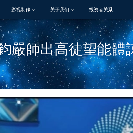
影视制作
关于我们
投资者关系
鴻鈞嚴師出高徒望能體