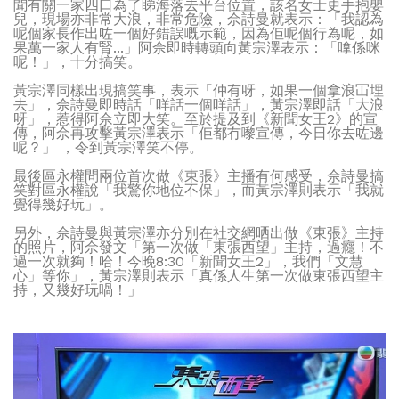
聞有關一家四口為了睇海落去平台位置，該名女士更手抱嬰
兒，現場亦非常大浪，非常危險，佘詩曼就表示：「我認為
呢個家長作出咗一個好錯誤嘅示範，因為佢呢個行為呢，如
果萬一家人有腎...」阿佘即時轉頭向黃宗澤表示：「嗱係咪
呢！」，十分搞笑。
黃宗澤同樣出現搞笑事，表示「仲有呀，如果一個拿浪冚埋
去」，佘詩曼即時話「咩話一個咩話」，黃宗澤即話「大浪
呀」，惹得阿佘立即大笑。至於提及到《新聞女王2》的宣
傳，阿佘再攻擊黃宗澤表示「佢都冇嚟宣傳，今日你去咗邊
呢？」 ，令到黃宗澤笑不停。
最後區永權問兩位首次做《東張》主播有何感受，佘詩曼搞
笑對區永權說「我驚你地位不保」，而黃宗澤則表示「我就
覺得幾好玩」。
另外，佘詩曼與黃宗澤亦分別在社交網晒出做《東張》主持
的照片，阿佘發文「第一次做「東張西望」主持，過癮！不
過一次就夠！哈！今晚8:30「新聞女王2」，我們「文慧
心」等你」，黃宗澤則表示「真係人生第一次做東張西望主
持，又幾好玩喎！」