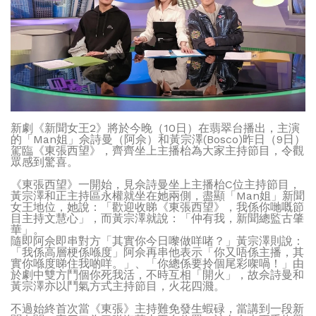
新劇《新聞女王2》將於今晚（10日）在翡翠台播出，主演
的「Man姐」佘詩曼（阿佘）和黃宗澤(Bosco)昨日（9日）
駕臨《東張西望》，齊齊坐上主播枱為大家主持節目，令觀
眾感到驚喜。
《東張西望》一開始，見佘詩曼坐上主播枱C位主持節目，
黃宗澤和正主持區永權就坐在她兩側，盡顯「Man姐」新聞
女王地位，她說：「歡迎收睇《東張西望》，我係你哋嘅節
目主持文慧心」，而黃宗澤就說：「仲有我，新聞總監古肇
華」。
隨即阿佘即串對方「其實你今日嚟做咩啫？」黃宗澤則說：
「我係高層梗係喺度」阿佘再串他表示「你又唔係主播，其
實你喺度睇住我啲咩。」、「你總係要拎個尾彩㗎喎！」由
於劇中雙方鬥個你死我活，不時互相「開火」，故佘詩曼和
黃宗澤亦以鬥氣方式主持節目，火花四濺。
不過始終首次當《東張》主持難免發生蝦碌，當講到一段新