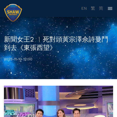
EN
繁
简
新聞女王2 ︳死對頭黃宗澤佘詩曼鬥
到去《東張西望》
2025-11-10 12:00