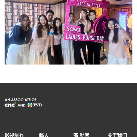
影视制作
藝人
邵 動態
关于我们