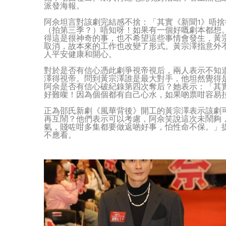
派發海報。
阿佘坦言對該劇完結感不捨：「其實《新聞1》唔
（拍第三季？）唔知呀！如果有一個好嘅劇本都想
得這是很神奇的事，也不希望這些事情會發生，黃
取消，故本來的工作也改變了形式。黃宗澤指意外
人平安健康和開心。
對於是否有信心憑此劇爭視帝視后，兩人表示不知
澤得視帝。問到黃宗澤誰是最大對手，他坦然覺得
阿佘是否有信心破紀錄第四次奪后？她表示：「其
好難㗎！因為個個都有自己心水，如果啲票咁容易
正為邵氏新劇《風華背後》開工的黃宗澤表示該劇
再互鬧？他們表示可以考慮，阿佘笑說這次未鬧夠
氣，賤咗咁多集都要做返啲好事，怕性命不保。」
不應看。