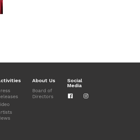
ctivities
About Us
Social
Media
ress
Board of
eleases
Directors
ideo
rtists
News