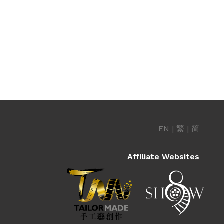
EN
|
繁
|
简
Affiliate Websites