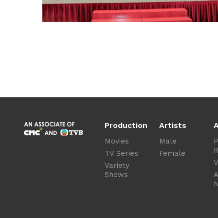
Production
Artists
A
Movies
Male
P
R
TV Series
Female
V
Variety
Shows
A