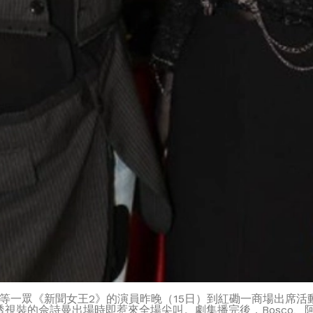
業坤等一眾《新聞女王2》的演員昨晚（15日）到紅磡一商場出席
視裝的佘詩曼出場時即惹來全場尖叫。劇集播完後，Bosco、