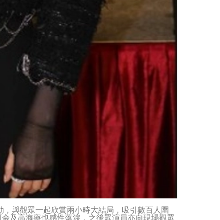
活動，與觀眾一起欣賞兩小時大結局，吸引數百人圍
阿佘及高海寧也感性落淚，之後眾演員亦向現場觀眾