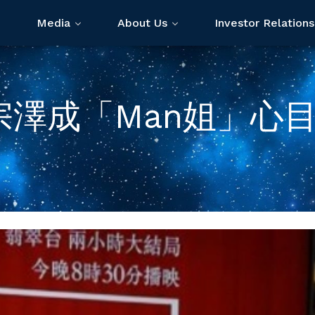
Media
About Us
Investor Relations
宗澤成「Man姐」心