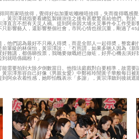
捨得同而家唔捨得，覺得好似加重咗嗰種唔捨得，失而復得嘅感
。」黃宗澤就指要看總監製鍾澍佳之後有甚麼驚喜給他們。對於
宗澤直言不想有天災人禍。提到阿佘因大埔火災事件令工作受影
不只影響藝人，還影響整個社會，市民心情也很沉重，剛過了45
道，他們認為最好不只兩人得奬，而是全部人一起得奬，整套劇
是前輩級的林保怡，黃宗澤說：「冇所謂，如果多啲人因為《新
實好難講，都係睇投票，我哋要做嘅經已做咗，好畀心機去演好
拉到就唔係鐵粉！」
可能需要拍到大除夕倒數當日。他指法庭戲對白要精準，故需要
，黃宗澤形容自己好像《男親女愛》中鄭裕玲鬧黃子華般每日被欺
提到阿佘衣着性感，她即怕醜表示「多謝」，黃宗澤聽到後就遮