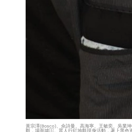
黃宗澤(Bosco)、佘詩曼、高海寧、王敏奕、吳
觀，場面墟冚。眾人行紅地氈現身活動，著上黑色透