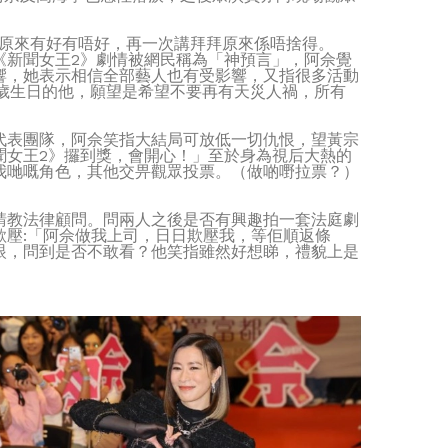
覺原來有好有唔好，再一次講拜拜原來係唔捨得。
《新聞女王2》劇情被網民稱為「神預言」，阿佘覺
響，她表示相信全部藝人也有受影響，又指很多活動
歲生日的他，願望是希望不要再有天災人禍，所有
代表團隊，阿佘笑指大結局可放低一切仇恨，望黃宗
聞女王2》攞到獎，會開心！」至於身為視后大熱的
我哋嘅角色，其他交畀觀眾投票。（做啲嘢拉票？）
請教法律顧問。問兩人之後是否有興趣拍一套法庭劇
壓:「阿佘做我上司，日日欺壓我，等佢順返條
眼，問到是否不敢看？他笑指雖然好想睇，禮貌上是