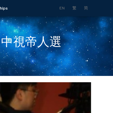
EN
繁
简
hips
目中視帝人選