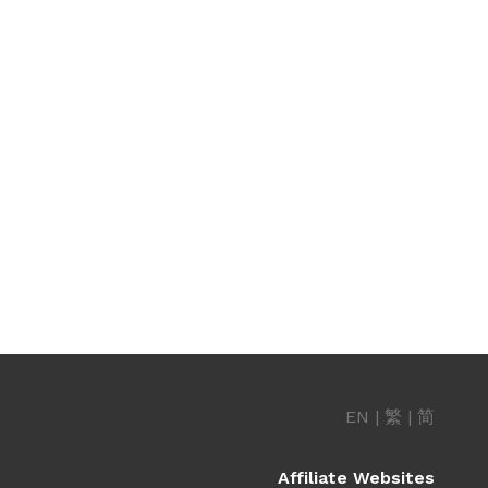
EN
|
繁
|
简
Affiliate Websites