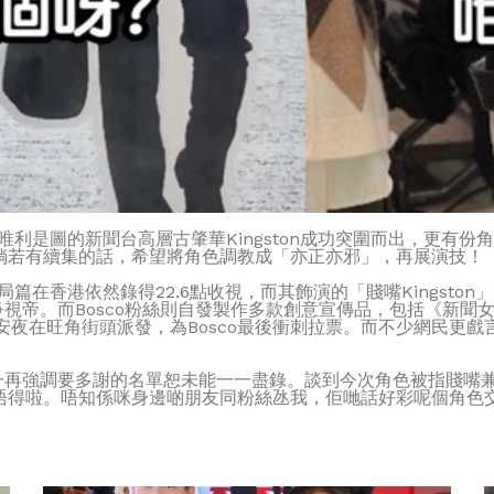
演唯利是圖的新聞台高層古肇華Kingston成功突圍而出，更有
倘若有續集的話，希望將角色調教成「亦正亦邪」，再展演技！
局篇在香港依然錄得22.6點收視，而其飾演的「賤嘴Kingst
視帝。而Bosco粉絲則自發製作多款創意宣傳品，包括《新聞女王
夜在旺角街頭派發，為Bosco最後衝刺拉票。而不少網民更戲言若
更一再強調要多謝的名單恕未能一一盡錄。談到今次角色被指賤嘴
唔得啦。唔知係咪身邊啲朋友同粉絲氹我，佢哋話好彩呢個角色