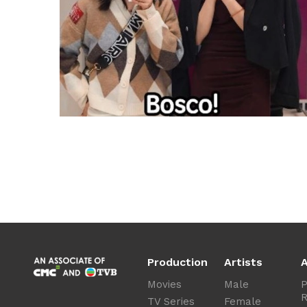
Production
Artists
A
Movies
Male
P
R
TV Series
Female