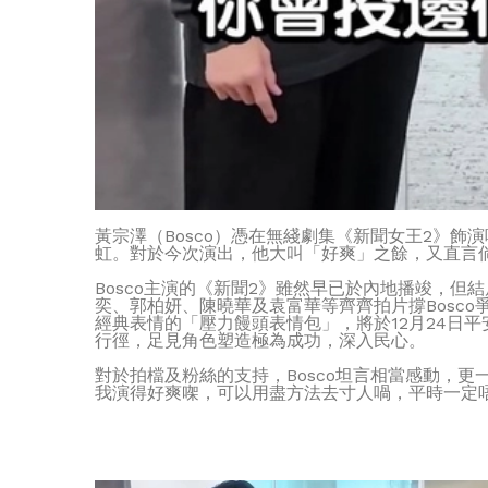
黃宗澤（Bosco）憑在無綫劇集《新聞女王2》飾
虹。對於今次演出，他大叫「好爽」之餘，又直言
Bosco主演的《新聞2》雖然早已於內地播竣，但結
奕、郭柏妍、陳曉華及袁富華等齊齊拍片撐Bosco爭
經典表情的「壓力饅頭表情包」，將於12月24日平安
行徑，足見角色塑造極為成功，深入民心。
對於拍檔及粉絲的支持，Bosco坦言相當感動，
我演得好爽㗎，可以用盡方法去寸人喎，平時一定