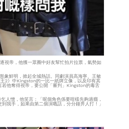
份角逐視帝，他獲一眾圈中好友幫忙拍片拉票，氣勢如
on」形象鮮明，掀起全城熱話。同劇演員高海寧、王敏
2》中Kingston的一比一紙牌立像，以及印有其
他奪得視帝，要公開「審判」Kingston的毒舌
兼乞人憎，他笑言：「呢個角色係要咁樣先夠過癮，
交到我手，如果由第二個演嘅話，分分鐘畀人打！」