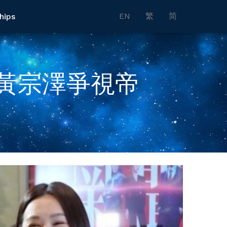
EN
繁
简
hips
黃宗澤爭視帝