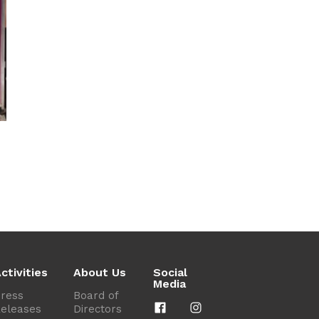
ctivities
About Us
Social
Media
ress
Board of
eleases
Directors