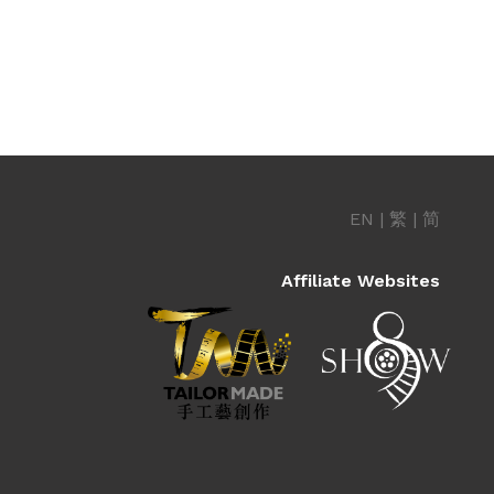
EN
|
繁
|
简
Affiliate Websites