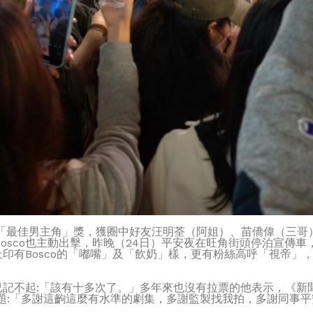
25》「最佳男主角」獎，獲圈中好友汪明荃（阿姐）、苗僑偉（三
osco也主動出擊，昨晚（24日）平安夜在旺角街頭停泊宣傳
上印有Bosco的「嘟嘴」及「飲奶」樣，更有粉絲高呼「視帝」，
經已記不起:「該有十多次了。」多年來也沒有拉票的他表示，《
有話題:「多謝這齣這麼有水準的劇集，多謝監製找我拍，多謝同事