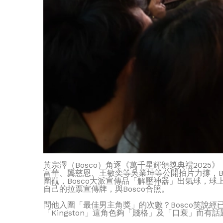
黃宗澤（Bosco）角逐《萬千星輝頒獎典禮20
富華、龔慈恩、王敏奕等吳業坤等公開拍片力撐，B
圍觀，Bosco大派宣傳品「解壓神器」出氣球，球
自己的拉票宣傳牌，與Bosco合照。
問他入圍「最佳男主角獎」的次數？Bosco笑說
「Kingston」這角色夠「賤格」及「口衰」而