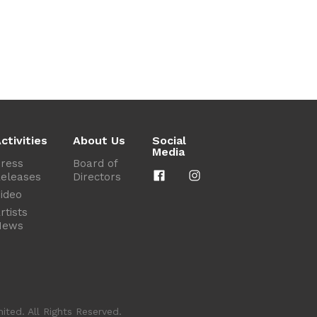
ctivities
About Us
Social
Media
ress
Board of
eleases
Directors
ideo
rtists
News
ted. All Rights Reserved.