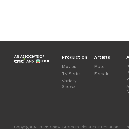
Production
Artists
A
Movies
Male
P
R
TV Series
Female
V
Variety
Shows
A
Copyright © 2026 Shaw Brothers Pictures International Limi