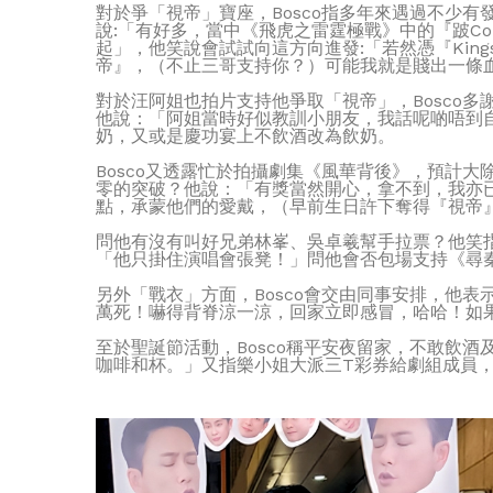
對於爭「視帝」寶座，Bosco指多年來遇過不少
說:「有好多，當中《飛虎之雷霆極戰》中的『跛C
起」，他笑說會試試向這方向進發:「若然憑『Kin
帝』，（不止三哥支持你？）可能我就是賤出一條
對於汪阿姐也拍片支持他爭取「視帝」，Bosco
他說：「阿姐當時好似教訓小朋友，我話呢啲唔到自
奶，又或是慶功宴上不飲酒改為飲奶。
Bosco又透露忙於拍攝劇集《風華背後》，預計
零的突破？他說：「有獎當然開心，拿不到，我亦
點，承蒙他們的愛戴，（早前生日許下奪得『視帝
問他有沒有叫好兄弟林峯、吳卓羲幫手拉票？他笑指
「他只掛住演唱會張凳！」問他會否包場支持《尋秦
另外「戰衣」方面，Bosco會交由同事安排，他
萬死！嚇得背脊涼一涼，回家立即感冒，哈哈！如
至於聖誕節活動，Bosco稱平安夜留家，不敢飲
咖啡和杯。」又指樂小姐大派三T彩券給劇組成員