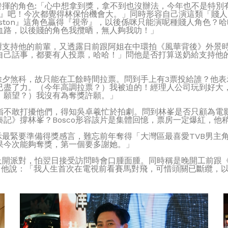
有發揮的角色:「心中想拿到獎，拿不到也沒辦法，今年也不是特
o』吧！今次都覺得林保怡機會大。」同時形容自己演這類「賤
gston』這角色贏得『視帝』，以後係咪只能演呢種賤人角色
血路，以後賤的角色我攬晒，無人夠我叻！」
多謝支持他的前輩，又透露日前跟阿姐在中環拍《風華背後》外景
己話事，都要有人投票，哈哈！」問他是否打算送奶給支持他的人
大除夕煞科，故只能在工餘時間拉票。問到手上有3票投給誰？他
已盡了力。（今年高調拉票？）我被迫的！經理人公司玩到好大
』願望？）我沒有為奪獎許願。」
不敢打擾他們，得知吳卓羲忙於拍劇。問到林峯是否只顧為電影《
記》撐林峯？Bosco形容該片是集體回憶，票房一定爆紅，他
表示最緊要準備得獎感言，難忘前年奪得「大灣區最喜愛TVB男
果今次能夠奪獎，第一個要多謝她。」
酒及開派對，怕翌日接受訪問時會口腫面腫。同時稱是晚開工前跟
，他說：「我人生首次在電視前看賽馬對飛，可惜頭關已斷纜，