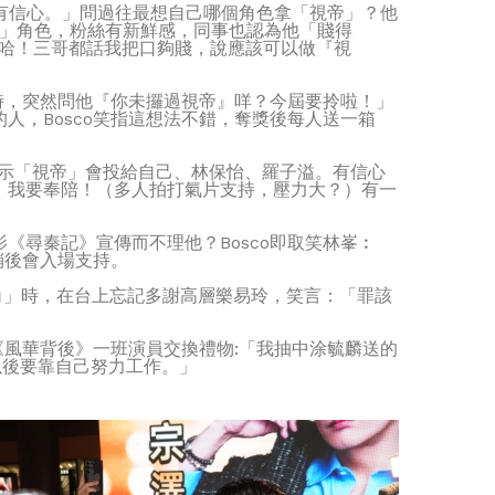
別有信心。」問過往最想自己哪個角色拿「視帝」？他
人」角色，粉絲有新鮮感，同事也認為他「賤得
？哈哈！三哥都話我把口夠賤，說應該可以做『視
時，突然問他『你未攞過視帝』咩？今屆要拎啦！」
，Bosco笑指這想法不錯，奪獎後每人送一箱
表示「視帝」會投給自己、林保怡、羅子溢。有信心
，我要奉陪！（多人拍打氣片支持，壓力大？）有一
尋秦記》宣傳而不理他？Bosco即取笑林峯︰
稍後會入場支持。
主角」時，在台上忘記多謝高層樂易玲，笑言：「罪該
《風華背後》一班演員交換禮物:「我抽中涂毓麟送的
以後要靠自己努力工作。」