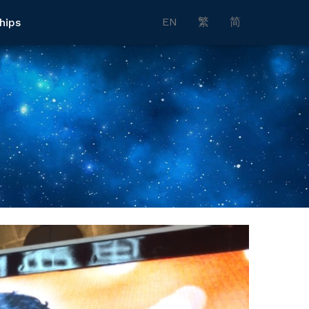
EN
繁
简
hips