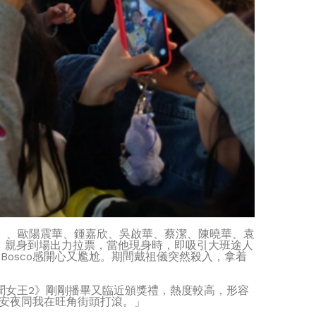
哥）、歐陽震華、鍾嘉欣、吳啟華、蔡潔、陳曉華、袁
車，親身到場出力拉票，當他現身時，即吸引大班途人
Bosco感開心又尷尬。期間戴祖儀突然殺入，拿着
新聞女王2》剛剛播畢又臨近頒獎禮，熱度較高，形容
平安夜同我在旺角街頭打滾。」