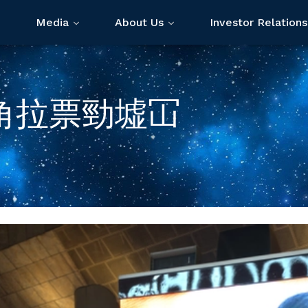
Media
About Us
Investor Relations
角拉票勁墟冚