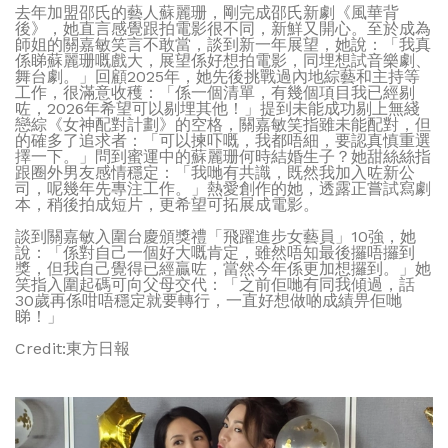
去年加盟邵氏的藝人蘇麗珊，剛完成邵氏新劇《風華背
後》，她直言感覺跟拍電影很不同，新鮮又開心。至於成為
師姐的關嘉敏笑言不敢當，談到新一年展望，她說：「我真
係睇蘇麗珊嘅戲大，展望係好想拍電影，同埋想試音樂劇、
舞台劇。」回顧2025年，她先後挑戰過內地綜藝和主持等
工作，很滿意收穫：「係一個清單，有幾個項目我已經剔
咗，2026年希望可以剔埋其他！」提到未能成功剔上無綫
戀綜《女神配對計劃》的空格，關嘉敏笑指雖未能配對，但
的確多了追求者：「可以揀吓嘅，我都唔細，要認真慎重選
擇一下。」問到蜜運中的蘇麗珊何時結婚生子？她甜絲絲指
跟圈外男友感情穩定：「我哋有共識，既然我加入咗新公
司，呢幾年先專注工作。」熱愛創作的她，透露正嘗試寫劇
本，稍後拍成短片，更希望可拓展成電影。
談到關嘉敏入圍台慶頒獎禮「飛躍進步女藝員」10強，她
說：「係對自己一個好大嘅肯定，雖然唔知最後攞唔攞到
獎，但我自己覺得已經贏咗，當然今年係更加想攞到。」她
笑指入圍起碼可向父母交代：「之前佢哋有同我傾過，話
30歲再係咁唔穩定就要轉行，一直好想做啲成績畀佢哋
睇！」
Credit:東方日報