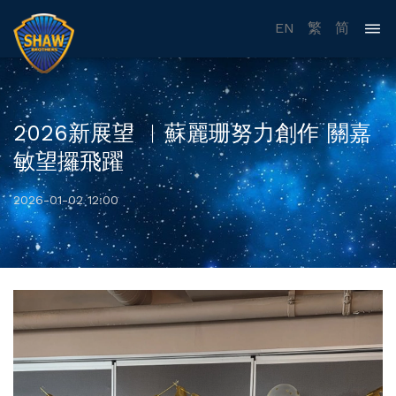
EN
繁
简
2026新展望 ︳蘇麗珊努力創作 關嘉
敏望攞飛躍
2026-01-02 12:00