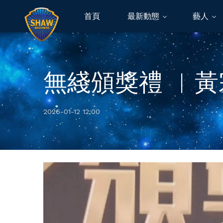
首頁
最新動態
藝人
無綫頒獎禮 ︳
2026-01-12 12:00