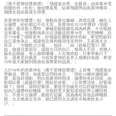
《萬千星輝頒獎典禮》「飛躍進步男、女藝員」由前輩米雪
和陳松伶（松松）做頒獎嘉賓，結果飛躍男由吳業坤獲得，
飛躍女就由葉蒨文得獎。
吳業坤宣布獲獎一刻，激動在座位爆喊，真情流露，喊住上
台攞獎，松松都忍不住大笑，吳業坤在2015年獲得《勁歌
金曲》最佳新人獎時，爆喊至眼鏡霧化成為經典，今次眼鏡
沒有霧化。他激動地表示在演藝這程車16年，兜兜轉轉，自
言TVB養了他咁多年，好感謝高層樂易玲照顧，希望照顧到
自己退休為止，感謝曾志偉和鍾澍佳支持外，又多謝太太，
笑言：「今晚飲少少返。」他說：「由《超級巨聲2》開
始，做過兒童節目，成就今日的自己，每個人不同，有啲人
贏在起跑線，有人做棋嘍囉，人生無終點，只要爭氣行下
去，就會見到風景，15前吳業坤的名畀人感覺好低能，希望
15年後大家聽到呢個名係專業和認真。」
入行16年的吳業坤在《萬千星輝頒獎禮》上首奪「飛躍進步
男藝員」獎項，他接受訪問時表示：「用咗10幾年攞呢個
獎，真係好感動，明白係要用時間浸，攞獎時有好回憶，由
歌唱比賽《超級巨聲》開始至依家。（公布獎項前，好緊張
喎？）係呀，當時好緊張，要咬牙切齒先可以紓緩到情緒，
知自己攞獎時好醜樣，但我想畀大家知道我好畀心機同努
力，不過今次攞奬，眼鏡冇起霧，因為換咗其他品牌嘅眼
鏡，太太喺屋企支持，都已經同太太講咗今晚會飲多少
少。」