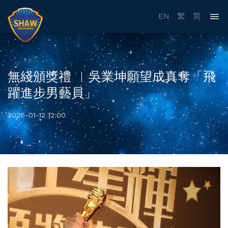
EN
繁
简
無綫頒獎禮 ︳吳業坤願望成真奪「飛
躍進步男藝員」
2026-01-12 12:00