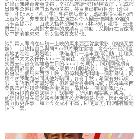
好撞正無綫台慶頒獎禮，幸好品牌讓他打頭陣表演，完成演
出後即會趕往澳門出席頒獎禮，笑言自己睇好阿佘（佘詩
曼）和Bosco（黃宗澤）奪得視后視帝，應該趕得切看他們
上台拎獎，亦要支持自己主演並有份入圍最佳劇集10強的
《奪命提示》，山聰又指希望阿Bob（林盛斌）獲得「最佳
男主持」，大讚對方去年的成績有目共睹，又剛好在賀歲電
影中飾演他弟弟，所以當然要支持他。
談到兩人即將在年初一上映的馬來西亞賀歲電影《媽媽又要
嫁》，山聰指自己與阿Bob即將飛往當地，會合今日已到達
當地的唯唯（梁烈唯），準備進行一連串宣傳活動，山聰又
指會帶太太及仔仔Jaco一同前往，在當地渡過農曆新年，
笑言去年曾在當地過生日的Jaco十分期待。問到同檔期有
其他賀歲電影，會否擔心票房？山聰就指：「多競爭㗎，電
影會喺全個馬來西亞上映，但係我覺得我哋一個新嘗試，同
埋今次我哋題材同其他好唔同，各有千秋，希望有好成績
啦，又唔敢話寄望好勁，但希望會有番啲成績，因為馬來西
亞觀眾都好鍾意我哋香港演員，係其中一個優勝嘅地方。
（有份投資會更緊張？）緊張呀，所以咩都要親力親為。」
他續指感恩在電影寒冬時期有投資者願意投資，因此會更加
賣力做更多事，加上今次成本不高，即使票房打和都有望開
拍下一套。