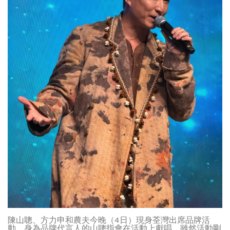
陳山聰、方力申和農夫今晚（4日）現身荃灣出席品牌活
動，身為品牌代言人的山聰指會在活動上獻唱，雖然活動剛