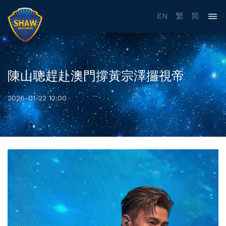
EN
繁
简
陳山聰趕赴澳門撐黃宗澤攞視帝
2026-01-22 12:00