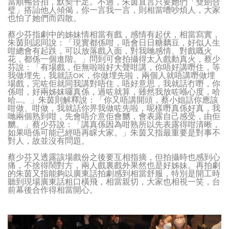
當順𣈱合拍，默契十足。不過，朱茵直言只要她們「雙劍合
璧」搭訕他人傾偈，你一言我一言，則相當嘈吵煩人，大家
也怕了她們而四散。
蔡少芬指劇中的姊妹情相當有戲，感情有起伏，相當寫實，
朱茵則認同說：「現實都係咁，唔會日日糖黐豆，好似人生
咁總會有起跌，可以放落戲入面，對我哋感情、對戲嘅火
花，都係一個進階。」問到可會拍攝得太入戲動真火，蔡少
芬說：「有場戲，佢無啦啦好大聲咁講，你唔好講嘢住，等
我做埋先，我就話OK，你做埋先啦，兩個人就唔講嘢做埋
場戲，完咗佢就同我講對唔住，唔好意思，我就話冇嘢，你
係咁，好兩姊妺囉真係，過咗就算，雖然我放咗喺心度，哈
哈...。」朱茵則解釋說：「你又唔講開頭，蔡小姐話你應該
咁做、咁做，我就話你畀我做咗先啦，呢樣嘢真係好真，我
哋兩個熟到咁，先會唔介意佢會嬲，會表露自己感受，由佢
嬲。」蔡少芬說：「講真係因為咁熟所以先表露得咁清晰，
如果唔係可能已經唔再睬大家。」朱茵又指最重要是對事不
對人，故並沒有問題。
蔡少芬又透露該場戲份之後要互相指摘，但拍攝時也感到心
痛，不捨得鬧對方，兩人戲裏戲外果然也是好姊妹。再拍劇
的朱茵又指能夠以廣東話拍劇感到相當舒服，特別是開工時
聽到現場廣東話粗口橫飛，相當親切，大家也相視一笑，台
前幕後合作得相當開心。