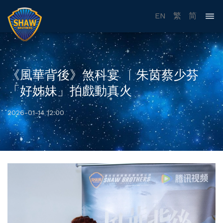
EN
繁
简
《風華背後》煞科宴 ︳朱茵蔡少芬
「好姊妹」拍戲動真火
2026-01-14 12:00