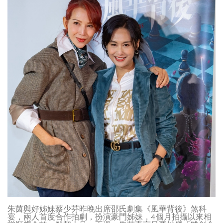
朱茵與好姊妹蔡少芬昨晚出席邵氏劇集《風華背後》煞科
宴，兩人首度合作拍劇，扮演豪門姊妹，4個月拍攝以來相