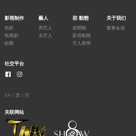
影视制作
藝人
邵 動態
关于我们
电影
男艺人
新聞稿
董事会成
电视剧
女艺人
影視動態
綜藝
艺人新闻
社交平台
EN
|
繁
|
简
关联网站