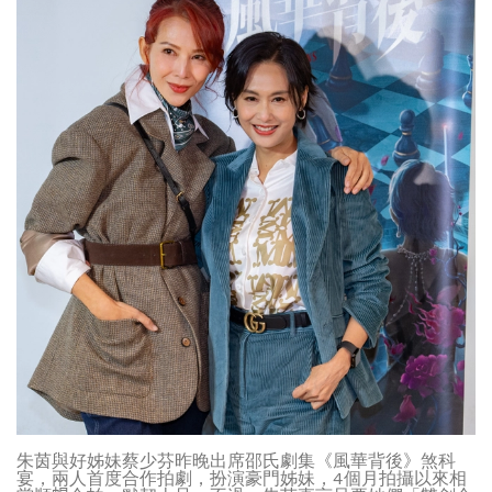
朱茵與好姊妹蔡少芬昨晚出席邵氏劇集《風華背後》煞科
宴，兩人首度合作拍劇，扮演豪門姊妹，4個月拍攝以來相