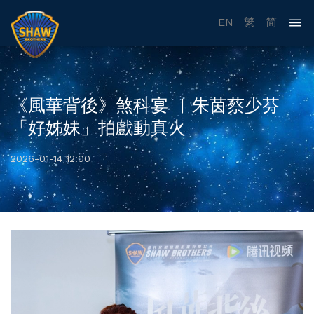
EN
繁
简
《風華背後》煞科宴 ︳朱茵蔡少芬
「好姊妹」拍戲動真火
2026-01-14 12:00