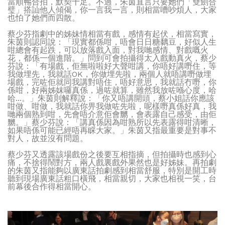
當順𣈱合拍，默契十足。不過，朱茵直言只要她們「雙劍合
璧」搭訕他人傾偈，你一言我一言，則相當嘈吵煩人，大家
也怕了她們而四散。
蔡少芬指劇中的姊妹情相當有戲，感情有起伏，相當寫實，
朱茵則認同說：「現實都係咁，唔會日日糖黐豆，好似人生
咁總會有起跌，可以放落戲入面，對我哋感情、對戲嘅火
花，都係一個進階。」問到可會拍攝得太入戲動真火，蔡少
芬說：「有場戲，佢無啦啦好大聲咁講，你唔好講嘢住，等
我做埋先，我就話OK，你做埋先啦，兩個人就唔講嘢做埋
場戲，完咗佢就同我講對唔住，唔好意思，我就話冇嘢，你
係咁，好兩姊妺囉真係，過咗就算，雖然我放咗喺心度，哈
哈...。」朱茵則解釋說：「你又唔講開頭，蔡小姐話你應該
咁做、咁做，我就話你畀我做咗先啦，呢樣嘢真係好真，我
哋兩個熟到咁，先會唔介意佢會嬲，會表露自己感受，由佢
嬲。」蔡少芬說：「講真係因為咁熟所以先表露得咁清晰，
如果唔係可能已經唔再睬大家。」朱茵又指最重要是對事不
對人，故並沒有問題。
蔡少芬又透露該場戲份之後要互相指摘，但拍攝時也感到心
痛，不捨得鬧對方，兩人戲裏戲外果然也是好姊妹。再拍劇
的朱茵又指能夠以廣東話拍劇感到相當舒服，特別是開工時
聽到現場廣東話粗口橫飛，相當親切，大家也相視一笑，台
前幕後合作得相當開心。