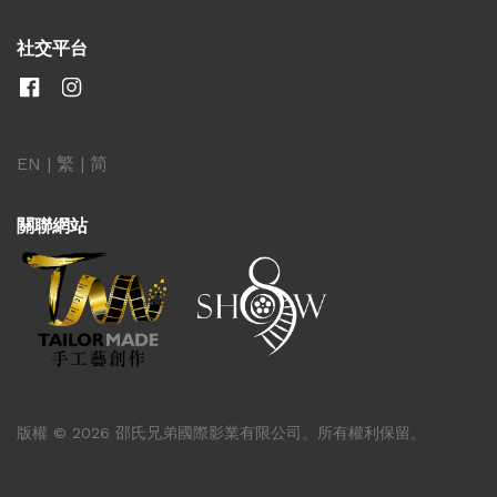
社交平台
EN
|
繁
|
简
關聯網站
版權 © 2026 邵氏兄弟國際影業有限公司。所有權利保留。