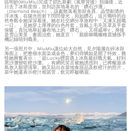
區明妙(MiuMiu)完成了邵氏新劇《風華背後》拍攝後，近
日去了冰島度假，並到訪當地著名的「鑽石沙灘」
（Diamond Beach），該處散落着形狀各異、晶瑩剔透的
浮冰塊，在陽光照射下閃閃發光，宛如鑽石，這片獨特的自
然奇觀令她深深着迷。她在社交網分享旅程中「又凍又靚嘅
一日」，見她穿上厚厚的白色外套，並戴上毛毛耳罩及手套
保暖，貪玩地舉起遍布地上的「鑽石」，又得戚舉V，身後
是雪山美景，畫面治愈，她直言：「親眼睇嘅嗰種震撼係手
機記錄唔到嘅美。」
另一張照片中，MiuMiu讓位給大自然，見夕陽灑在碎冰與
海面上，把整個水面染成金色，夢幻得猶如是開了特效，難
怪她興奮表示：「超Lucky體質遇上冰島最好嘅天氣，好到
黑沙灘變咗橙沙灘。」有網民笑言被她誘惑到，已將暢遊冰
島放入願望清單。她又貼出在當地食甜品及飲橙汁的照片，
當中她還表示橙汁相當苦，飲完即皺晒眉。