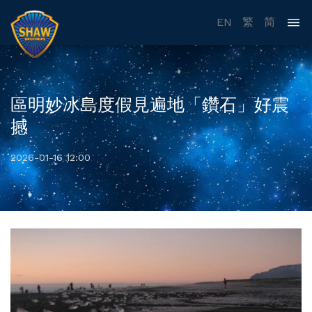
EN
繁
简
區明妙冰島度假見遍地「鑽石」好震
撼
2026-01-16 12:00