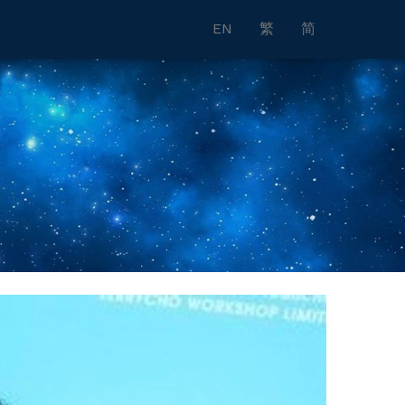
EN
繁
简