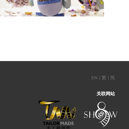
EN
|
繁
|
简
关联网站