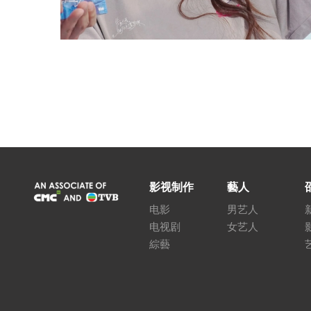
影视制作
藝人
电影
男艺人
电视剧
女艺人
綜藝