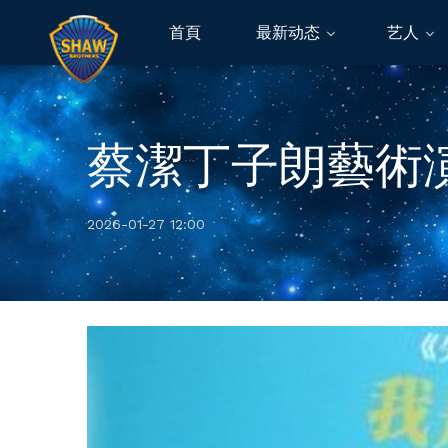
首頁
最新动态
艺人
蔡潔丁子朗藝術
2026-01-27 12:00