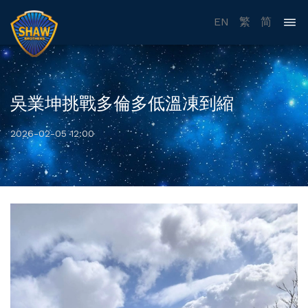
EN
繁
简
吳業坤挑戰多倫多低溫凍到縮
2026-02-05 12:00