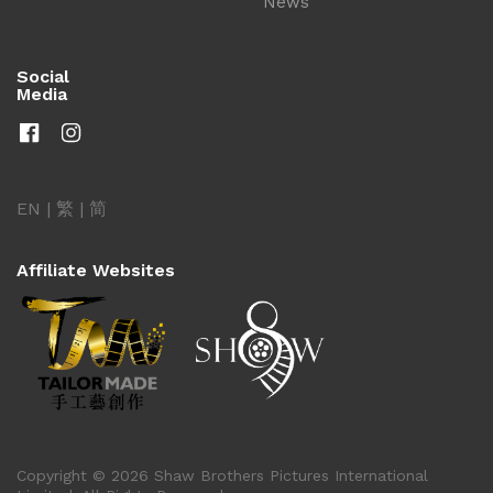
News
Social
Media
EN
|
繁
|
简
Affiliate Websites
Copyright © 2026 Shaw Brothers Pictures International