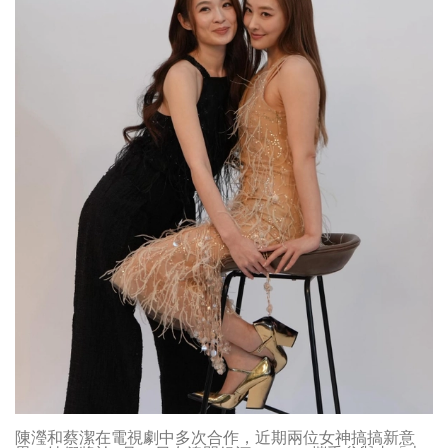
陳瀅和蔡潔在電視劇中多次合作，近期兩位女神搞搞新意