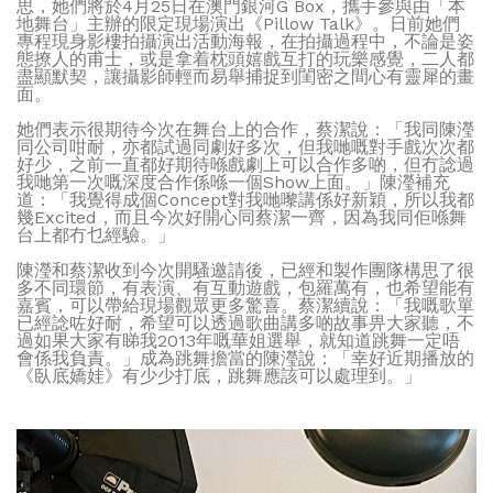
思，她們將於4月25日在澳門銀河G Box，攜手參與由「本
地舞台」主辦的限定現場演出《Pillow Talk》。日前她們
專程現身影樓拍攝演出活動海報，在拍攝過程中，不論是姿
態撩人的甫士，或是拿着枕頭嬉戲互打的玩樂感覺，二人都
盡顯默契，讓攝影師輕而易舉捕捉到閨密之間心有靈犀的畫
面。
她們表示很期待今次在舞台上的合作，蔡潔說：「我同陳瀅
同公司咁耐，亦都試過同劇好多次，但我哋嘅對手戲次次都
好少，之前一直都好期待喺戲劇上可以合作多啲，但冇諗過
我哋第一次嘅深度合作係喺一個Show上面。」陳瀅補充
道：「我覺得成個Concept對我哋嚟講係好新穎，所以我都
幾Excited，而且今次好開心同蔡潔一齊，因為我同佢喺舞
台上都冇乜經驗。」
陳瀅和蔡潔收到今次開騷邀請後，已經和製作團隊構思了很
多不同環節，有表演、有互動遊戲，包羅萬有，也希望能有
嘉賓，可以帶給現場觀眾更多驚喜。蔡潔續說：「我嘅歌單
已經諗咗好耐，希望可以透過歌曲講多啲故事畀大家聽，不
過如果大家有睇我2013年嘅華姐選舉，就知道跳舞一定唔
會係我負責。」成為跳舞擔當的陳瀅說：「幸好近期播放的
《臥底嬌娃》有少少打底，跳舞應該可以處理到。」