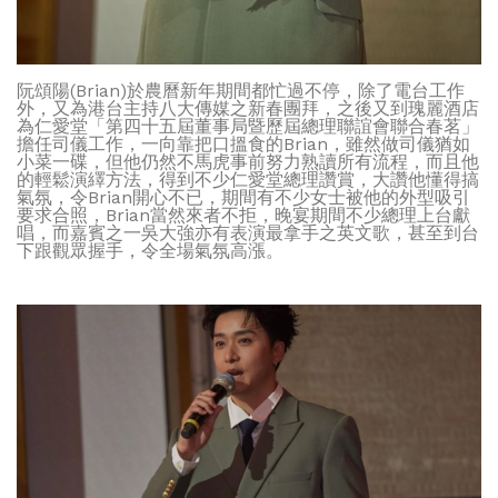
阮頌陽(Brian)於農曆新年期間都忙過不停，除了電台工作
外，又為港台主持八大傳媒之新春團拜，之後又到瑰麗酒店
為仁愛堂「第四十五屆董事局暨歷屆總理聯誼會聯合春茗」
擔任司儀工作，一向靠把口搵食的Brian，雖然做司儀猶如
小菜一碟，但他仍然不馬虎事前努力熟讀所有流程，而且他
的輕鬆演繹方法，得到不少仁愛堂總理讚賞，大讚他懂得搞
氣氛，令Brian開心不已，期間有不少女士被他的外型吸引
要求合照，Brian當然來者不拒，晚宴期間不少總理上台獻
唱，而嘉賓之一吳大強亦有表演最拿手之英文歌，甚至到台
下跟觀眾握手，令全場氣氛高漲。