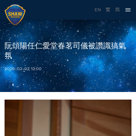
EN
繁
简
阮頌陽任仁愛堂春茗司儀被讚識搞氣
氛
2026-03-03 12:00